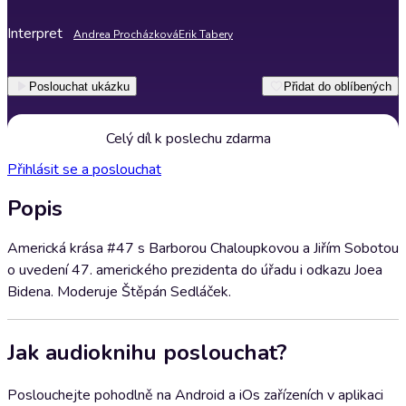
Interpret
Andrea Procházková
Erik Tabery
Poslouchat ukázku
Přidat do oblíbených
Celý díl k poslechu zdarma
Přihlásit se a poslouchat
Popis
Americká krása #47 s Barborou Chaloupkovou a Jiřím Sobotou
o uvedení 47. amerického prezidenta do úřadu i odkazu Joea
Bidena. Moderuje Štěpán Sedláček.
Jak audioknihu poslouchat?
Poslouchejte pohodlně na Android a iOs zařízeních v aplikaci