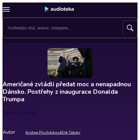
Američané zvládli předat moc a nenapadnou
Dánsko. Postřehy z inaugurace Donalda
Trumpa
Délka
33 minut
Autor
Andrea Procházková
Erik Tabery