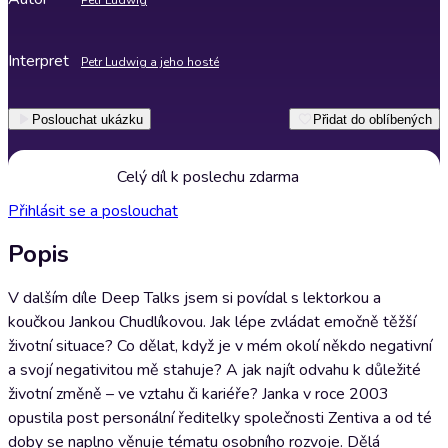
Petr Ludwig
Interpret
Petr Ludwig a jeho hosté
Poslouchat ukázku
Přidat do oblíbených
Celý díl k poslechu zdarma
Přihlásit se a poslouchat
Popis
V dalším díle Deep Talks jsem si povídal s lektorkou a
koučkou Jankou Chudlíkovou. Jak lépe zvládat emočně těžší
životní situace? Co dělat, když je v mém okolí někdo negativní
a svojí negativitou mě stahuje? A jak najít odvahu k důležité
životní změně – ve vztahu či kariéře? Janka v roce 2003
opustila post personální ředitelky společnosti Zentiva a od té
doby se naplno věnuje tématu osobního rozvoje. Dělá