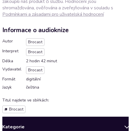
zakoupili náš produkt či službu. Hodnocení jsou
shromažďována, ověřována a zveřejňována v souladu s
Podmínkami a zásadami pro uživatelská hodnocení
Informace o audioknize
Autor
Brocast
Interpret
Brocast
Délka
2 hodin 42 minut
Vydavatel
Brocast
Formát
digitální
Jazyk
čeština
Titul najdete ve sbírkách
:
Brocast
Kategorie