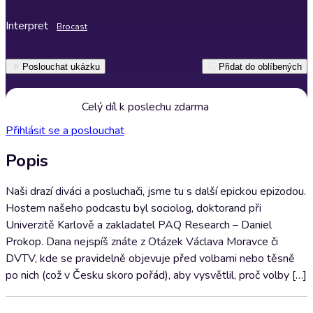
Interpret
Brocast
Poslouchat ukázku
Přidat do oblíbených
Celý díl k poslechu zdarma
Přihlásit se a poslouchat
Popis
Naši drazí diváci a posluchači, jsme tu s další epickou epizodou.
Hostem našeho podcastu byl sociolog, doktorand při
Univerzitě Karlově a zakladatel PAQ Research – Daniel
Prokop. Dana nejspíš znáte z Otázek Václava Moravce či
DVTV, kde se pravidelně objevuje před volbami nebo těsně
po nich (což v Česku skoro pořád), aby vysvětlil, proč volby […]