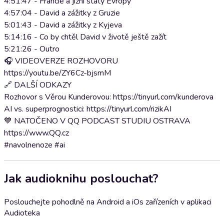
4:51:47 - Francie a jižní státy Evropy
4:57:04 - David a zážitky z Gruzie
5:01:43 - David a zážitky z Kyjeva
5:14:16 - Co by chtěl David v životě ještě zažít
5:21:26 - Outro
🎧 VIDEOVERZE ROZHOVORU
https://youtu.be/ZY6Cz-bjsmM
🔗 DALŠÍ ODKAZY
Rozhovor s Věrou Kunderovou: https://tinyurl.com/kunderova
AI vs. superprognostici: https://tinyurl.com/rizikAI
💙 NATOČENO V QQ PODCAST STUDIU OSTRAVA
https://www.QQ.cz
#navolnenoze #ai
Jak audioknihu poslouchat?
Poslouchejte pohodlně na Android a iOs zařízeních v aplikaci
Audioteka