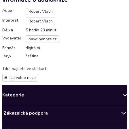
Autor
Robert Vlach
Interpret
Robert Vlach
Délka
5 hodin 23 minut
Vydavatel
navolnenoze.cz
Formát
digitální
Jazyk
čeština
Titul najdete ve sbírkách
:
Na volné noze
Kategorie
Novinky
Zákaznická podpora
Bestsellery měsíce
Obchodní podmínky
Podcasty