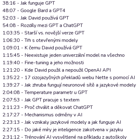
38:16 - Jak funguje GPT
48:07 - Google Bard a GPT4
52:03 - Jak David používá GPT
54:08 - Rozdíly mezi GPT a ChatGPT
1:03:35 - Starší vs. novější verze GPT
1:06:30 - Trh s otevřenými modely
1:09:01 - K čemu David používá GPT
1:15:45 - Neexistuje jeden univerzální model na všechno
1:19:40 - Fine-tuning a jeho možnosti
1:21:20 - Kde David použil a nepoužil OpenAI API
1:35:22 - 17 cizojazyčných překladů webu Nette s pomocí AI
1:39:27 - Jak zhruba fungují neuronové sítě a jazykové modely
2:04:08 - Temperature parametr u GPT
2:07:53 - Jak GPT pracuje s textem
2:11:23 - Proč chválit a děkovat ChatGPT
2:17:27 - Mechanismus odměny v AI
2:23:13 - Jak vznikaly jazykové modely a jak funguje AI
2:27:15 - Do jaké míry je inteligence zakotvena v jazyku
2:31:12 - Trénování AI vysvětlené na příkladu z autoškoly