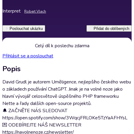
Interpret
Robert Vlach
Poslouchat ukázku
Přidat do oblíbených
Celý díl k poslechu zdarma
Přihlásit se a poslouchat
Popis
David Grudl je autorem Uměligence, nejlepšího českého webu
o základech používání ChatGPT. Jinak je na volné noze jako
hlavní vývojář celosvětově úspěšného PHP frameworku
Nette a řady dalších open-source projektů.
🔔 ZAČNĚTE NÁS SLEDOVAT
https://open.spotify.com/show/3WqcjFRLOKe5TzYaAFHYsL
💌 ODEBÍREJTE NÁŠ NEWSLETTER
https://navolnenoze.cz/newsletter/