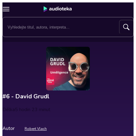
#6 - David Grudl
Délka
5 hodin 23 minut
Autor
Robert Vlach