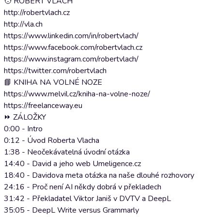
🧑 ROBERT VLACH
http://robertvlach.cz
http://vla.ch
https://www.linkedin.com/in/robertvlach/
https://www.facebook.com/robertvlach.cz
https://www.instagram.com/robertvlach/
https://twitter.com/robertvlach
📘 KNIHA NA VOLNÉ NOZE
https://www.melvil.cz/kniha-na-volne-noze/
https://freelanceway.eu
⏩ ZÁLOŽKY
0:00 - Intro
0:12 - Úvod Roberta Vlacha
1:38 - Neočekávatelná úvodní otázka
14:40 - David a jeho web Umeligence.cz
18:40 - Davidova meta otázka na naše dlouhé rozhovory
24:16 - Proč není AI někdy dobrá v překladech
31:42 - Překladatel Viktor Janiš v DVTV a DeepL
35:05 - DeepL Write versus Grammarly