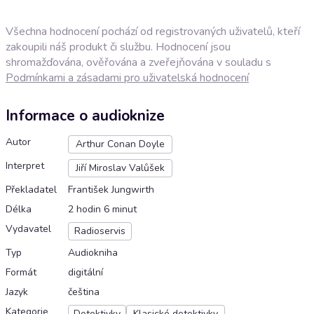
Všechna hodnocení pochází od registrovaných uživatelů, kteří
zakoupili náš produkt či službu. Hodnocení jsou
shromažďována, ověřována a zveřejňována v souladu s
Podmínkami a zásadami pro uživatelská hodnocení
Informace o audioknize
Autor
Arthur Conan Doyle
Interpret
Jiří Miroslav Valůšek
Překladatel
František Jungwirth
Délka
2 hodin 6 minut
Vydavatel
Radioservis
Typ
Audiokniha
Formát
digitální
Jazyk
čeština
Kategorie
Detektivky
Klasické detektivky