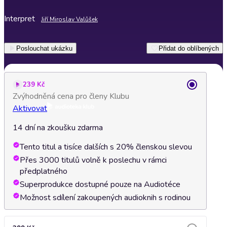
Interpret
Jiří Miroslav Valůšek
Poslouchat ukázku
Přidat do oblíbených
239 Kč
Zvýhodněná cena pro členy Klubu
Aktivovat
14 dní na zkoušku zdarma
Tento titul a tisíce dalších s 20% členskou slevou
Přes 3000 titulů volně k poslechu v rámci
předplatného
Superprodukce dostupné pouze na Audiotéce
Možnost sdílení zakoupených audioknih s rodinou