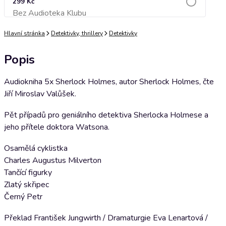
299 Kč
Bez Audioteka Klubu
Přidat do košíku
Hlavní stránka
Detektivky, thrillery
Detektivky
Popis
Audiokniha 5x Sherlock Holmes, autor Sherlock Holmes, čte
Jiří Miroslav Valůšek.
Pět případů pro geniálního detektiva Sherlocka Holmese a
jeho přítele doktora Watsona.
Osamělá cyklistka
Charles Augustus Milverton
Tančící figurky
Zlatý skřipec
Černý Petr
Překlad František Jungwirth / Dramaturgie Eva Lenartová /