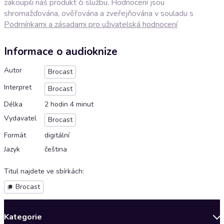
zakoupili náš produkt či službu. Hodnocení jsou
shromažďována, ověřována a zveřejňována v souladu s
Podmínkami a zásadami pro uživatelská hodnocení
Informace o audioknize
Autor
Brocast
Interpret
Brocast
Délka
2 hodin 4 minut
Vydavatel
Brocast
Formát
digitální
Jazyk
čeština
Titul najdete ve sbírkách
:
Brocast
Kategorie