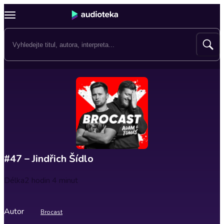
#47 – Jindřich Šídlo
Délka
2 hodin 4 minut
Autor
Brocast