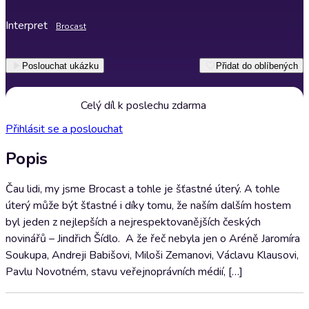
Interpret
Brocast
Poslouchat ukázku
Přidat do oblíbených
Celý díl k poslechu zdarma
Přihlásit se a poslouchat
Popis
Čau lidi, my jsme Brocast a tohle je šťastné úterý. A tohle
úterý může být šťastné i díky tomu, že naším dalším hostem
byl jeden z nejlepších a nejrespektovanějších českých
novinářů – Jindřich Šídlo.⁣ ⁣ A že řeč nebyla jen o Aréně Jaromíra
Soukupa, Andreji Babišovi, Miloši Zemanovi, Václavu Klausovi,
Pavlu Novotném, stavu veřejnoprávních médií, […]