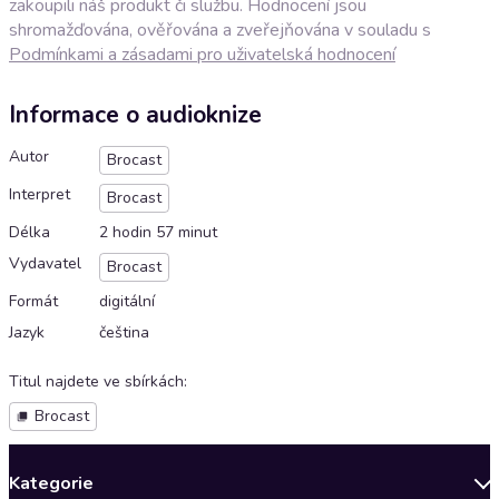
zakoupili náš produkt či službu. Hodnocení jsou
shromažďována, ověřována a zveřejňována v souladu s
Podmínkami a zásadami pro uživatelská hodnocení
Informace o audioknize
Autor
Brocast
Interpret
Brocast
Délka
2 hodin 57 minut
Vydavatel
Brocast
Formát
digitální
Jazyk
čeština
Titul najdete ve sbírkách
:
Brocast
Kategorie