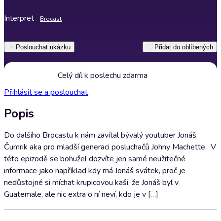
Interpret
Brocast
Poslouchat ukázku
Přidat do oblíbených
Celý díl k poslechu zdarma
Přihlásit se a poslouchat
Popis
Do dalšího Brocastu k nám zavítal bývalý youtuber Jonáš
Čumrik aka pro mladší generaci posluchačů Johny Machette.⁣⁣ ⁣⁣ V
této epizodě se bohužel dozvíte jen samé neužitečné
informace jako například kdy má Jonáš svátek, proč je
nedůstojné si míchat krupicovou kaši, že Jonáš byl v
Guatemale, ale nic extra o ní neví, kdo je v […]