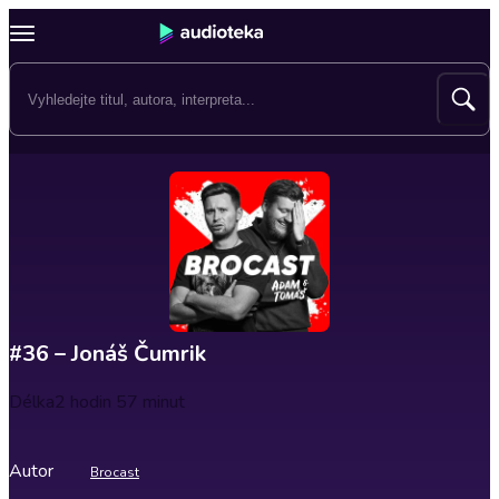
#36 – Jonáš Čumrik
Délka
2 hodin 57 minut
Autor
Brocast