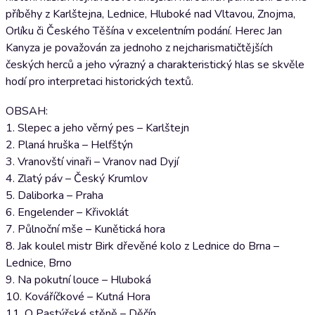
příběhy z Karlštejna, Lednice, Hluboké nad Vltavou, Znojma,
Orlíku či Českého Těšína v excelentním podání. Herec Jan
Kanyza je považován za jednoho z nejcharismatičtějších
českých herců a jeho výrazný a charakteristický hlas se skvěle
hodí pro interpretaci historických textů.
OBSAH:
1. Slepec a jeho věrný pes – Karlštejn
2. Planá hruška – Helfštýn
3. Vranovští vinaři – Vranov nad Dyjí
4. Zlatý páv – Český Krumlov
5. Daliborka – Praha
6. Engelender – Křivoklát
7. Půlnoční mše – Kunětická hora
8. Jak koulel mistr Birk dřevěné kolo z Lednice do Brna –
Lednice, Brno
9. Na pokutní louce – Hluboká
10. Kováříčkové – Kutná Hora
11. O Pastýřské stěně – Děčín