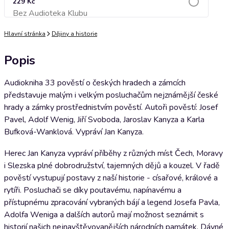
229 Kč
Bez Audioteka Klubu
Přidat do košíku
Hlavní stránka
Dějiny a historie
Popis
Audiokniha 33 pověstí o českých hradech a zámcích
představuje malým i velkým posluchačům nejznámější české
hrady a zámky prostřednistvím pověstí. Autoři pověstí: Josef
Pavel, Adolf Wenig, Jiří Svoboda, Jaroslav Kanyza a Karla
Bufková-Wanklová. Vypráví Jan Kanyza.
Herec Jan Kanyza vypráví příběhy z různých míst Čech, Moravy
i Slezska plné dobrodružství, tajemných dějů a kouzel. V řadě
pověstí vystupují postavy z naší historie - císařové, králové a
rytíři. Posluchači se díky poutavému, napínavému a
přístupnému zpracování vybraných bájí a legend Josefa Pavla,
Adolfa Weniga a dalších autorů mají možnost seznámit s
historií našich nejnavštěvovanějších národních památek. Dávné