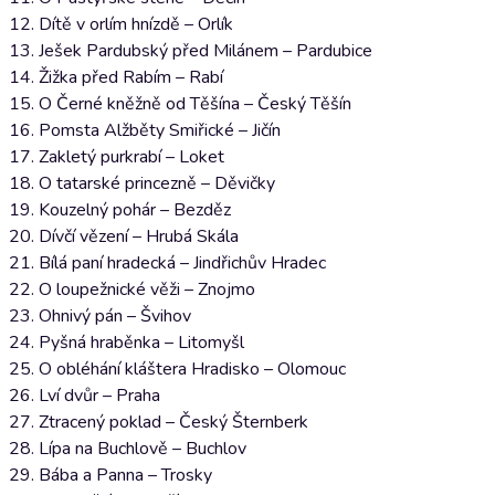
12. Dítě v orlím hnízdě – Orlík
13. Ješek Pardubský před Milánem – Pardubice
14. Žižka před Rabím – Rabí
15. O Černé kněžně od Těšína – Český Těšín
16. Pomsta Alžběty Smiřické – Jičín
17. Zakletý purkrabí – Loket
18. O tatarské princezně – Děvičky
19. Kouzelný pohár – Bezděz
20. Dívčí vězení – Hrubá Skála
21. Bílá paní hradecká – Jindřichův Hradec
22. O loupežnické věži – Znojmo
23. Ohnivý pán – Švihov
24. Pyšná hraběnka – Litomyšl
25. O obléhání kláštera Hradisko – Olomouc
26. Lví dvůr – Praha
27. Ztracený poklad – Český Šternberk
28. Lípa na Buchlově – Buchlov
29. Bába a Panna – Trosky