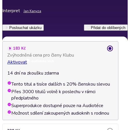
Interpret
Jan Kanyza
Poslouchat ukázku
Přidat do oblíbených
183 Kč
Zvýhodněná cena pro členy Klubu
Aktivovat
14 dní na zkoušku zdarma
Tento titul a tisíce dalších s 20% členskou slevou
Přes 3000 titulů volně k poslechu v rámci
předplatného
Superprodukce dostupné pouze na Audiotéce
Možnost sdílení zakoupených audioknih s rodinou