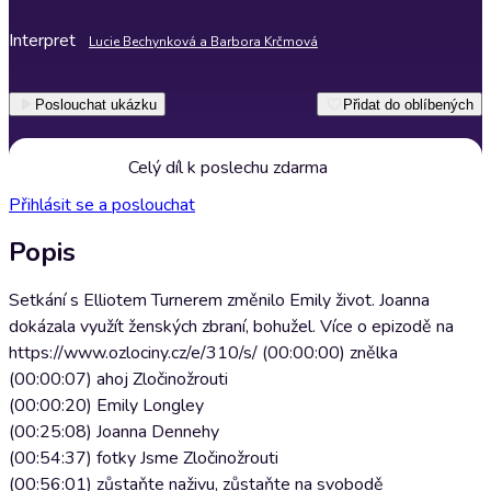
Interpret
Lucie Bechynková a Barbora Krčmová
Poslouchat ukázku
Přidat do oblíbených
Celý díl k poslechu zdarma
Přihlásit se a poslouchat
Popis
Setkání s Elliotem Turnerem změnilo Emily život. Joanna
dokázala využít ženských zbraní, bohužel. Více o epizodě na
https://www.ozlociny.cz/e/310/s/ (00:00:00) znělka
(00:00:07) ahoj Zločinožrouti
(00:00:20) Emily Longley
(00:25:08) Joanna Dennehy
(00:54:37) fotky Jsme Zločinožrouti
(00:56:01) zůstaňte naživu, zůstaňte na svobodě