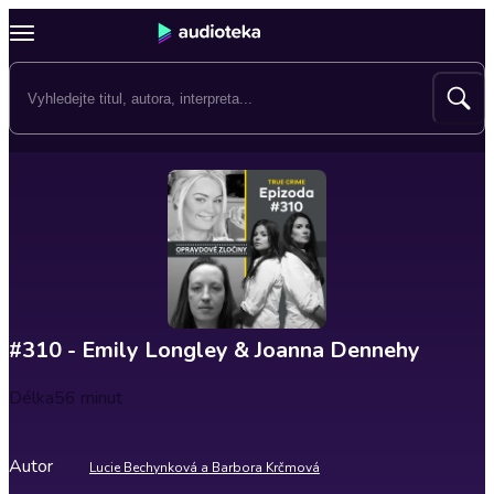
#310 - Emily Longley & Joanna Dennehy
Délka
56 minut
Autor
Lucie Bechynková a Barbora Krčmová