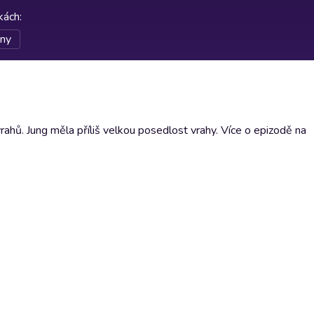
rkách
:
iny
ahů. Jung měla příliš velkou posedlost vrahy. Více o epizodě na