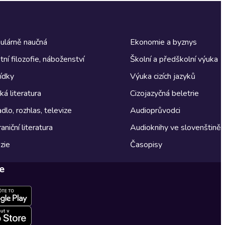
ulárně naučná
Ekonomie a byznys
tní filozofie, náboženství
Školní a předškolní výuka
ídky
Výuka cizích jazyků
á literatura
Cizojazyčná beletrie
dlo, rozhlas, televize
Audioprůvodci
aniční literatura
Audioknihy ve slovenštině
zie
Časopisy
e