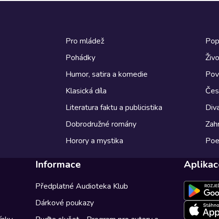
Pro mládež
Pop
Pohádky
Živo
Humor, satira a komedie
Pov
Klasická díla
Česk
Literatura faktu a publicistika
Diva
Dobrodružné romány
Zahr
Horory a mystika
Poe
Informace
Aplikac
Předplatné Audioteka Klub
Dárkové poukazy