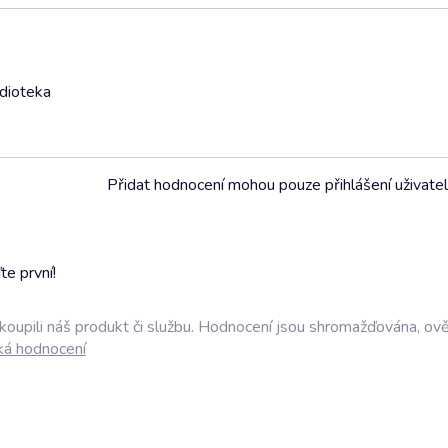
udioteka
Přidat hodnocení mohou pouze přihlášení uživate
e první!
akoupili náš produkt či službu. Hodnocení jsou shromažďována, ov
ká hodnocení