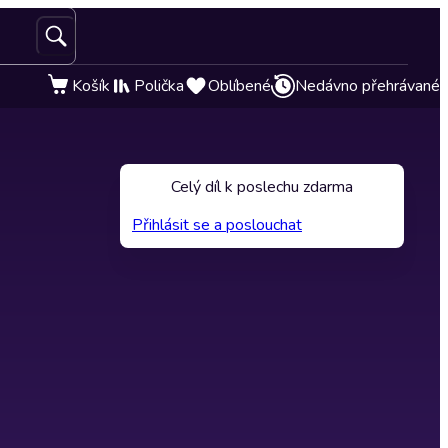
Košík
Polička
Oblíbené
Nedávno přehrávané
Celý díl k poslechu zdarma
Přihlásit se a poslouchat