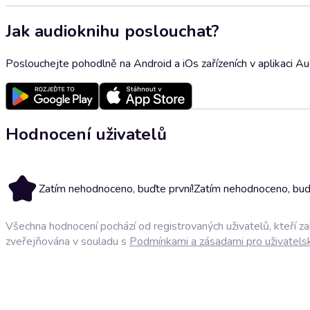
Jak audioknihu poslouchat?
Poslouchejte pohodlně na Android a iOs zařízeních v aplikaci A
Hodnocení uživatelů
Zatím nehodnoceno, buďte první!
Zatím nehodnoceno, buďt
Všechna hodnocení pochází od registrovaných uživatelů, kteří z
zveřejňována v souladu s
Podmínkami a zásadami pro uživatels