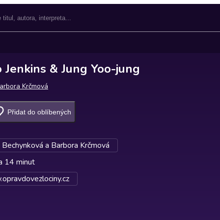
o Jenkins & Jung Yoo-jung
arbora Krčmová
Přidat do oblíbených
e Bechynková a Barbora Krčmová
a 14 minut
opravdovezlociny.cz