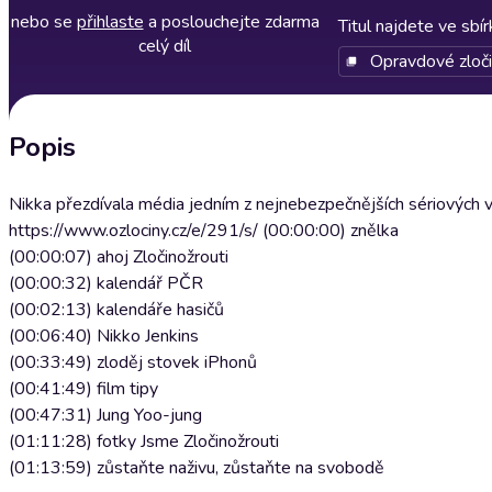
nebo se
přihlaste
a poslouchejte zdarma
Titul najdete ve sbí
celý díl
Opravdové zloč
Popis
Nikka přezdívala média jedním z nejnebezpečnějších sériových vr
https://www.ozlociny.cz/e/291/s/ (00:00:00) znělka
(00:00:07) ahoj Zločinožrouti
(00:00:32) kalendář PČR
(00:02:13) kalendáře hasičů
(00:06:40) Nikko Jenkins
(00:33:49) zloděj stovek iPhonů
(00:41:49) film tipy
(00:47:31) Jung Yoo-jung
(01:11:28) fotky Jsme Zločinožrouti
(01:13:59) zůstaňte naživu, zůstaňte na svobodě