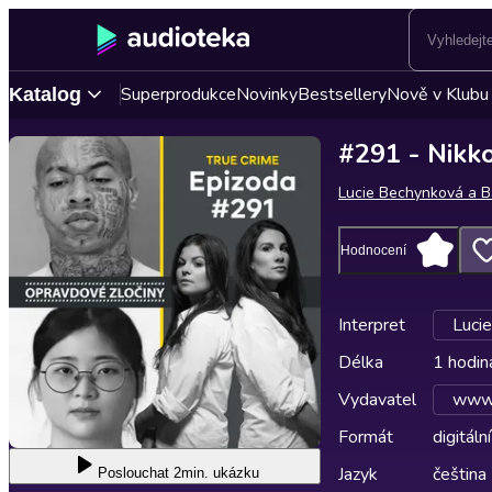
Superprodukce
Novinky
Bestsellery
Nově v Klubu
Katalog
#291 - Nikk
Lucie Bechynková a B
Hodnocení
Interpret
Luci
Délka
1 hodin
Vydavatel
www.
Formát
digitální
Jazyk
čeština
Poslouchat
2min. ukázku