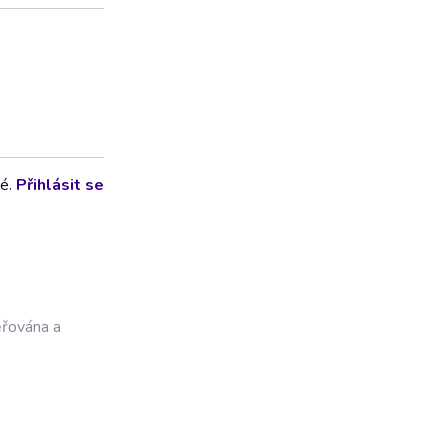
lé.
Přihlásit se
ěřována a