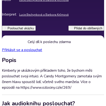
Lucie Bechynková a Barbora Krčmová
Interpret
Lucie Bechynková a Barbora Krčmová
Poslouchat ukázku
Přidat do oblíbených
Celý díl k poslechu zdarma
Přihlásit se a poslouchat
Popis
Kimberly je ukázkovým příkladem toho, že bychom měli
poslouchat svoji intuici. A Candy Montgomery zamotala svým
činem hlavu spoustě lidí, včetně svého manžela. Více o
epizodě na https://www.ozlociny.cz/e/269/
Jak audioknihu poslouchat?