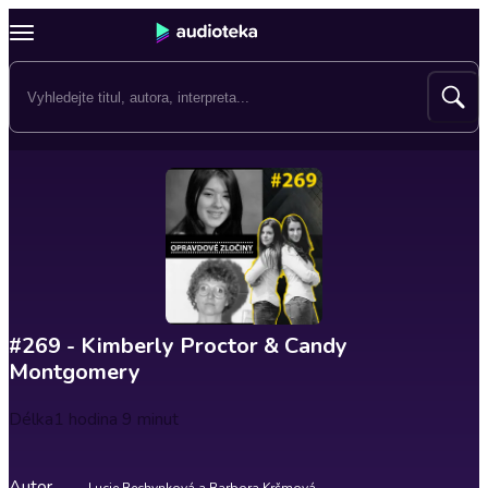
#269 - Kimberly Proctor & Candy
Montgomery
Délka
1 hodina 9 minut
Autor