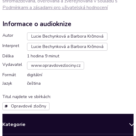
shromažďována, ověřována a zveřejňována v souladu s
Podmínkami a zásadami pro uživatelská hodnocení
Informace o audioknize
Autor
Lucie Bechynková a Barbora Krčmová
Interpret
Lucie Bechynková a Barbora Krčmová
Délka
1 hodina 9 minut
Vydavatel
www.opravdovezlociny.cz
Formát
digitální
Jazyk
čeština
Titul najdete ve sbírkách
:
Opravdové zločiny
Kategorie