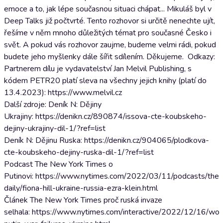
emoce a to, jak lépe současnou situaci chápat... Mikuláš byl v
Deep Talks již počtvrté. Tento rozhovor si určitě nenechte ujít,
řešíme v něm mnoho důležitých témat pro současné Česko i
svět. A pokud vás rozhovor zaujme, budeme velmi rádi, pokud
budete jeho myšlenky dále šířit sdílením. Děkujeme. Odkazy:
Partnerem dílu je vydavatelství Jan Melvil Publishing, s
kódem PETR20 platí sleva na všechny jejich knihy (platí do
13.4.2023): https://www.melvil.cz
Další zdroje: Deník N: Dějiny
Ukrajiny: https://denikn.cz/890874/issova-cte-koubskeho-
dejiny-ukrajiny-dil-1/?ref=list
Deník N: Dějinu Ruska: https://denikn.cz/904065/plodkova-
cte-koubskeho-dejiny-ruska-dil-1/?ref=list
Podcast The New York Times o
Putinovi: https://www.nytimes.com/2022/03/11/podcasts/the-
daily/fiona-hill-ukraine-russia-ezra-klein.html
Článek The New York Times proč ruská invaze
selhala: https://www.nytimes.com/interactive/2022/12/16/worl