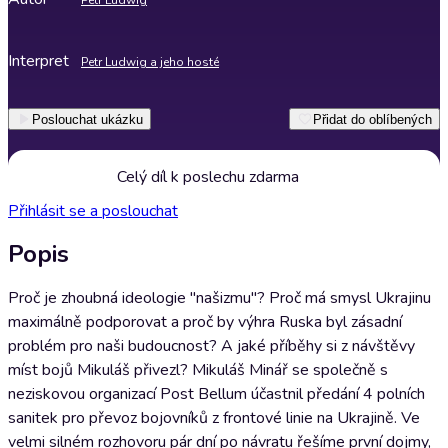
Petr Ludwig
Interpret
Petr Ludwig a jeho hosté
Poslouchat ukázku
Přidat do oblíbených
Celý díl k poslechu zdarma
Přihlásit se a poslouchat
Popis
Proč je zhoubná ideologie "našizmu"? Proč má smysl Ukrajinu
maximálně podporovat a proč by výhra Ruska byl zásadní
problém pro naši budoucnost? A jaké příběhy si z návštěvy
míst bojů Mikuláš přivezl? Mikuláš Minář se společně s
neziskovou organizací Post Bellum účastnil předání 4 polních
sanitek pro převoz bojovníků z frontové linie na Ukrajině. Ve
velmi silném rozhovoru pár dní po návratu řešíme první dojmy,