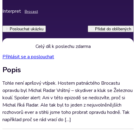
Interpret
Brocast
Poslouchat ukázku
Přidat do oblíbených
Celý díl k poslechu zdarma
Přihlásit se a poslouchat
Popis
Tohle není aprílový vtípek. Hostem patnáctého Brocastu
opravdu byl Michal Radar Vrátný – skydiver a kluk se Železnou
koulí. Spoiler alert: Ani v této epizodě se nedozvíte, proč si
Michal říká Radar. Ale tak byl to jeden z nejuvolněnějších
rozhovorů ever a stihli jsme toho probrat opravdu hodně. Tak
například proč se rád vrací do […]