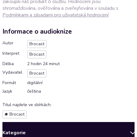
zakoupili náš produkt či službu. Hodnocení jsou
shromažďována, ověřována a zveřejňována v souladu s
Podmínkami a zásadami pro uživatelská hodnocení
Informace o audioknize
Autor
Brocast
Interpret
Brocast
Délka
2 hodin 24 minut
Vydavatel
Brocast
Formát
digitální
Jazyk
čeština
Titul najdete ve sbírkách
:
Brocast
Kategorie