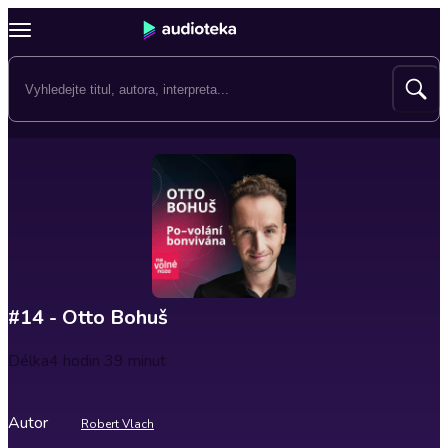
#14 - Otto Bohuš
Délka
4 hodin 39 minut
Autor
Robert Vlach