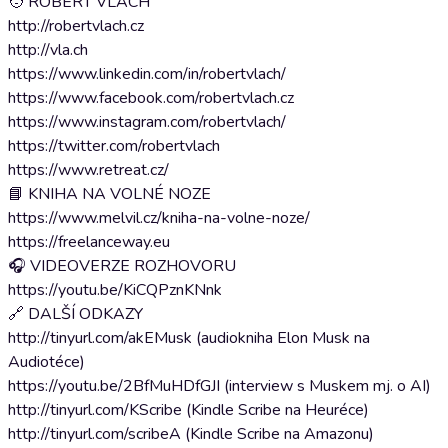
🧑 ROBERT VLACH
http://robertvlach.cz
http://vla.ch
https://www.linkedin.com/in/robertvlach/
https://www.facebook.com/robertvlach.cz
https://www.instagram.com/robertvlach/
https://twitter.com/robertvlach
https://www.retreat.cz/
📘 KNIHA NA VOLNÉ NOZE
https://www.melvil.cz/kniha-na-volne-noze/
https://freelanceway.eu
🎧 VIDEOVERZE ROZHOVORU
https://youtu.be/KiCQPznKNnk
🔗 DALŠÍ ODKAZY
http://tinyurl.com/akEMusk (audiokniha Elon Musk na
Audiotéce)
https://youtu.be/2BfMuHDfGJI (interview s Muskem mj. o AI)
http://tinyurl.com/KScribe (Kindle Scribe na Heuréce)
http://tinyurl.com/scribeA (Kindle Scribe na Amazonu)