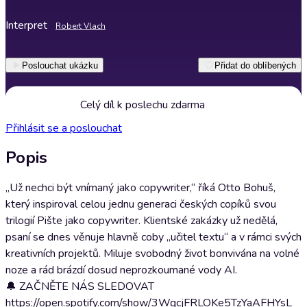
Interpret
Robert Vlach
Poslouchat ukázku
Přidat do oblíbených
Celý díl k poslechu zdarma
Přihlásit se a poslouchat
Popis
„Už nechci být vnímaný jako copywriter,“ říká Otto Bohuš,
který inspiroval celou jednu generaci českých copíků svou
trilogií Pište jako copywriter. Klientské zakázky už nedělá,
psaní se dnes věnuje hlavně coby „učitel textu“ a v rámci svých
kreativních projektů. Miluje svobodný život bonvivána na volné
noze a rád brázdí dosud neprozkoumané vody AI.
🔔 ZAČNĚTE NÁS SLEDOVAT
https://open.spotify.com/show/3WqcjFRLOKe5TzYaAFHYsL