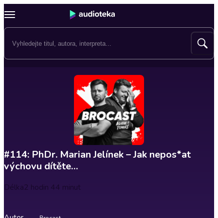
#114: PhDr. Marian Jelínek – Jak nepos*at
výchovu dítěte…
Délka
2 hodin 44 minut
Autor