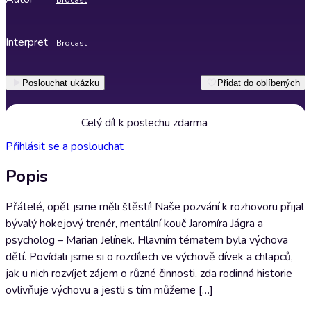
Brocast
Interpret
Brocast
Poslouchat ukázku
Přidat do oblíbených
Celý díl k poslechu zdarma
Přihlásit se a poslouchat
Popis
Přátelé, opět jsme měli štěstí! Naše pozvání k rozhovoru přijal
bývalý hokejový trenér, mentální kouč Jaromíra Jágra a
psycholog – Marian Jelínek. Hlavním tématem byla výchova
dětí. Povídali jsme si o rozdílech ve výchově dívek a chlapců,
jak u nich rozvíjet zájem o různé činnosti, zda rodinná historie
ovlivňuje výchovu a jestli s tím můžeme […]