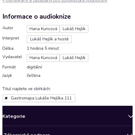
Podmínkami a zásadami pro uživatelská hodnocení
Informace o audioknize
Autor
Hana Kuncová
Lukáš Hejlík
Interpret
Lukáš Hejlík a hosté
Délka
1 hodina 5 minut
Vydavatel
Hana Kuncová
Lukáš Hejlík
Formát
digitální
Jazyk
čeština
Titul najdete ve sbírkách
:
Gastromapa Lukáše Hejlíka 111
Kategorie
Novinky