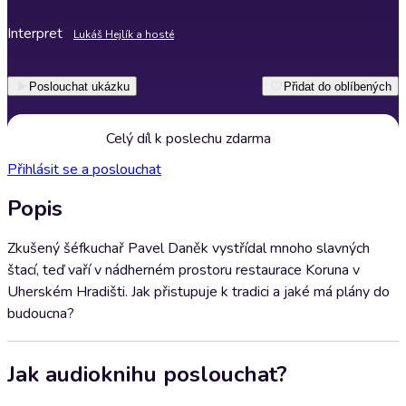
Interpret
Lukáš Hejlík a hosté
Poslouchat ukázku
Přidat do oblíbených
Celý díl k poslechu zdarma
Přihlásit se a poslouchat
Popis
Zkušený šéfkuchař Pavel Daněk vystřídal mnoho slavných
štací, teď vaří v nádherném prostoru restaurace Koruna v
Uherském Hradišti. Jak přistupuje k tradici a jaké má plány do
budoucna?
Jak audioknihu poslouchat?