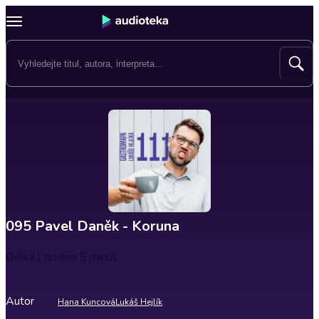
095 Pavel Daněk - Koruna
Délka
1 hodina 5 minut
Autor
Hana Kuncová
Lukáš Hejlík