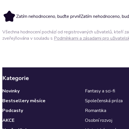
Zatím nehodnoceno, buďte první!
Zatím nehodnoceno, buďt
Všechna hodnocení pochází od registrovaných uživatelů, kteří z
zveřejňována v souladu s
Podmínkami a zásadami pro uživatels
Kategorie
Novinky
Fantasy a sci-fi
Bestsellery měsíce
Společenská próza
Podcasty
Romantika
AKCE
Osobní rozvoj