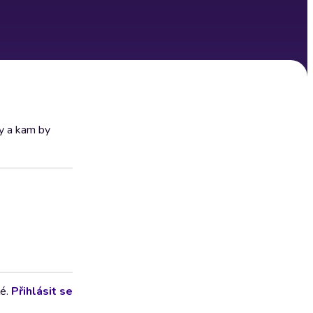
ky a kam by
lé.
Přihlásit se