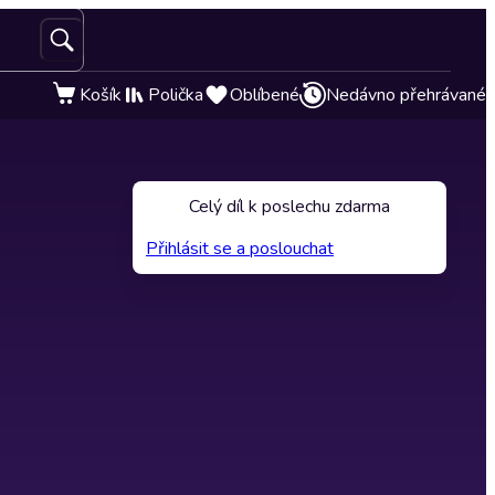
Košík
Polička
Oblíbené
Nedávno přehrávané
Celý díl k poslechu zdarma
Přihlásit se a poslouchat