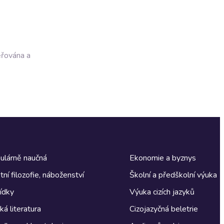
ěřována a
ulárně naučná
Ekonomie a byznys
tní filozofie, náboženství
Školní a předškolní výuka
ídky
Výuka cizích jazyků
á literatura
Cizojazyčná beletrie