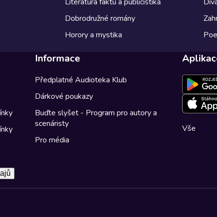
Literatura faktu a publicistika
Diva
Dobrodružné romány
Zahr
Horory a mystika
Poe
Informace
Aplikac
Předplatné Audioteka Klub
Dárkové poukazy
ínky
Buďte slyšet - Program pro autory a
scenáristy
Vše
ínky
Pro média
ajů