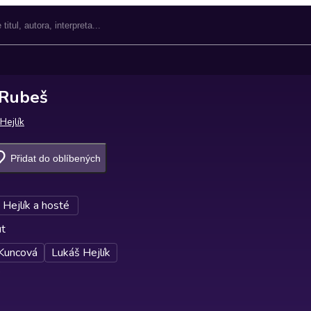
 Rubeš
Hejlík
Přidat do oblíbených
 Hejlík a hosté
ut
Kuncová
Lukáš Hejlík