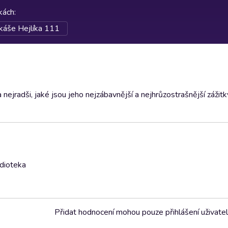
rkách
:
káše Hejlíka 111
 nejradši, jaké jsou jeho nejzábavnější a nejhrůzostrašnější zážit
udioteka
Přidat hodnocení mohou pouze přihlášení uživate