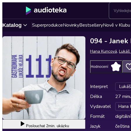
Superprodukce
Novinky
Bestsellery
Nově v Klubu
Katalog
094 - Janek
Hana Kuncová
,
Lukáš 
Hodnocení
Interpret
Lukáš
Délka
27 min
Vydavatel
Hana 
Formát
digitální
Jazyk
čeština
Poslouchat
2min. ukázku