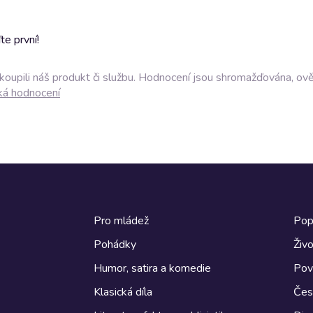
e první!
akoupili náš produkt či službu. Hodnocení jsou shromažďována, ov
ká hodnocení
Pro mládež
Pop
Pohádky
Živo
Humor, satira a komedie
Pov
Klasická díla
Česk