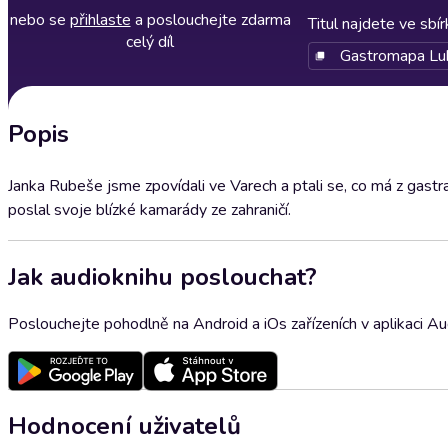
nebo se
přihlaste
a poslouchejte zdarma
Titul najdete ve sbí
celý díl
Gastromapa Lu
Popis
Janka Rubeše jsme zpovídali ve Varech a ptali se, co má z gastra
poslal svoje blízké kamarády ze zahraničí.
Jak audioknihu poslouchat?
Poslouchejte pohodlně na Android a iOs zařízeních v aplikaci A
Hodnocení uživatelů