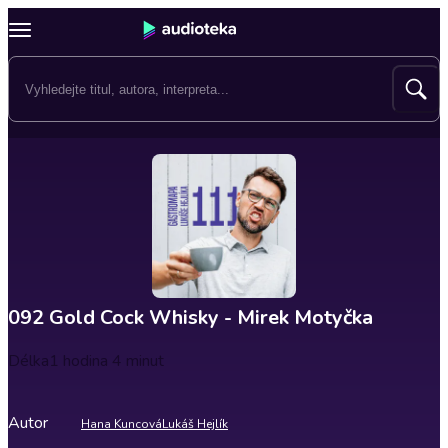
092 Gold Cock Whisky - Mirek Motyčka
Délka
1 hodina 4 minut
Autor
Hana Kuncová
Lukáš Hejlík