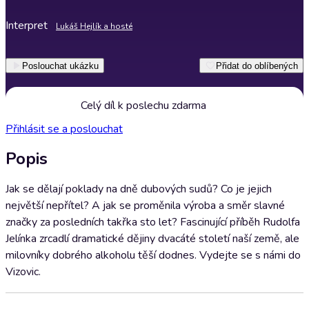
Interpret
Lukáš Hejlík a hosté
Poslouchat ukázku
Přidat do oblíbených
Celý díl k poslechu zdarma
Přihlásit se a poslouchat
Popis
Jak se dělají poklady na dně dubových sudů? Co je jejich
největší nepřítel? A jak se proměnila výroba a směr slavné
značky za posledních takřka sto let? Fascinující příběh Rudolfa
Jelínka zrcadlí dramatické dějiny dvacáté století naší země, ale
milovníky dobrého alkoholu těší dodnes. Vydejte se s námi do
Vizovic.