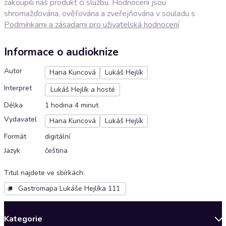
zakoupili náš produkt či službu. Hodnocení jsou
shromažďována, ověřována a zveřejňována v souladu s
Podmínkami a zásadami pro uživatelská hodnocení
Informace o audioknize
Autor
Hana Kuncová
Lukáš Hejlík
Interpret
Lukáš Hejlík a hosté
Délka
1 hodina 4 minut
Vydavatel
Hana Kuncová
Lukáš Hejlík
Formát
digitální
Jazyk
čeština
Titul najdete ve sbírkách
:
Gastromapa Lukáše Hejlíka 111
Kategorie