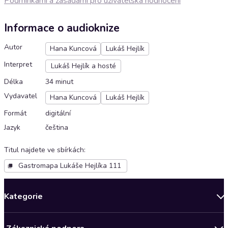
Podmínkami a zásadami pro uživatelská hodnocení
Informace o audioknize
Autor
Hana Kuncová
Lukáš Hejlík
Interpret
Lukáš Hejlík a hosté
Délka
34 minut
Vydavatel
Hana Kuncová
Lukáš Hejlík
Formát
digitální
Jazyk
čeština
Titul najdete ve sbírkách
:
Gastromapa Lukáše Hejlíka 111
Kategorie
Novinky