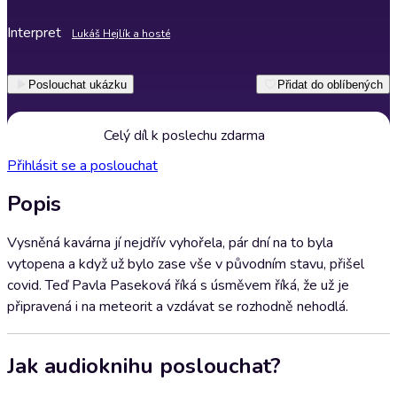
Interpret
Lukáš Hejlík a hosté
Poslouchat ukázku
Přidat do oblíbených
Celý díl k poslechu zdarma
Přihlásit se a poslouchat
Popis
Vysněná kavárna jí nejdřív vyhořela, pár dní na to byla
vytopena a když už bylo zase vše v původním stavu, přišel
covid. Teď Pavla Paseková říká s úsměvem říká, že už je
připravená i na meteorit a vzdávat se rozhodně nehodlá.
Jak audioknihu poslouchat?