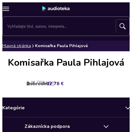
Hlavná stránka
Komisařka Paula Pihlajová
Komisařka Paula Pihlajová
A. M. Ollikainen
Dobrodinci
12,78 €
4
Kategórie
Bestsellery mesiaca
Zákaznícka podpora
Novinky