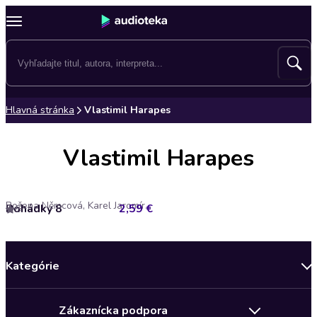
Hlavná stránka
Vlastimil Harapes
Vlastimil Harapes
Božena Němcová, Karel Jaromír Erben, Miloš Macourek, Ondřej Suchý
Pohádky 8
2,59 €
5
Kategórie
Bestsellery mesiaca
Zákaznícka podpora