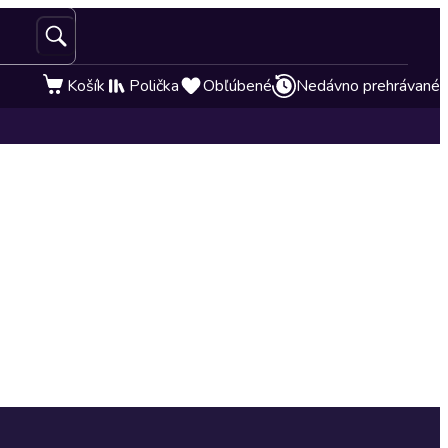
Košík
Polička
Obľúbené
Nedávno prehrávané