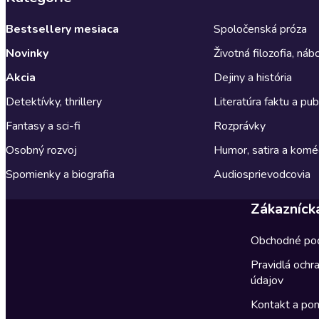
Bestsellery mesiaca
Spoločenská próza
Novinky
Životná filozofia, ná
Akcia
Dejiny a história
Detektívky, thrillery
Literatúra faktu a publ
Fantasy a sci-fi
Rozprávky
Osobný rozvoj
Humor, satira a komé
Spomienky a biografia
Audiosprievodcovia
Zákazníck
Obchodné po
Pravidlá ochr
údajov
Kontakt a po