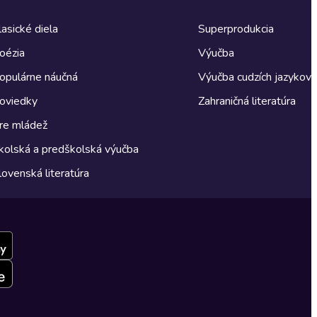
lasické diela
Superprodukcia
oézia
Výučba
opulárne náučná
Výučba cudzích jazykov
oviedky
Zahraničná literatúra
re mládež
kolská a predškolská výučba
lovenská literatúra