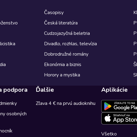
Časopisy
K
boženstvo
Česká literatúra
P
Cudzojazyčná beletria
P
icistika
Divadlo, rozhlas, televízia
P
Dobrodružné romány
P
dia
Ekonómia a biznis
Š
Horory a mystika
S
a podpora
Ďalšie
Aplikácie
dmienky
Zľava 4 € na prvú audioknihu
any osobných
mocník
Všetko