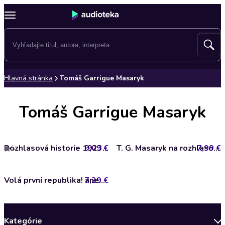
Hlavná stránka
Tomáš Garrigue Masaryk
Tomáš Garrigue Masaryk
9,09 €
Rozhlasová historie 1923-2013
7,99 €
T. G. Masaryk na rozhlasových vlnách
5
7,29 €
Volá první republika! aneb Pradědeček poslouchá rádio
Kategórie