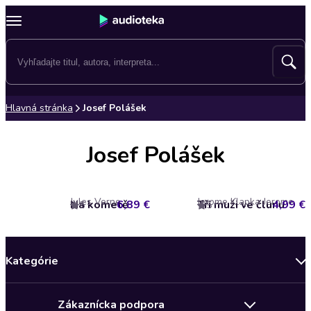
Hlavná stránka
Josef Polášek
Josef Polášek
Jules Verne
Jerome Klapka Jerome
Na kometě
6,89 €
Tři muži ve člunu
4,99 €
5
5
Kategórie
Bestsellery mesiaca
Zákaznícka podpora