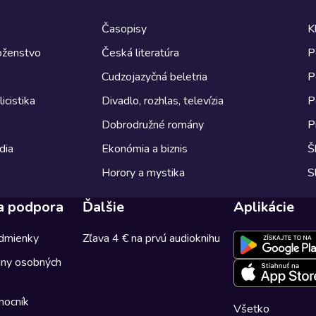
Časopisy
K
boženstvo
Česká literatúra
P
Cudzojazyčná beletria
P
icistika
Divadlo, rozhlas, televízia
P
Dobrodružné romány
P
dia
Ekonómia a biznis
Š
Horory a mystika
S
a podpora
Ďalšie
Aplikácie
dmienky
Zľava 4 € na prvú audioknihu
any osobných
mocník
Všetko