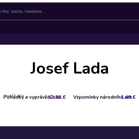
Josef Lada
Josef Lada
12,49 €
Pohádky a vyprávění slavného malíře
1,49 €
Vzpomínky národního umělce Josefa Lady/ Vzpomínky na Jaroslava Haška