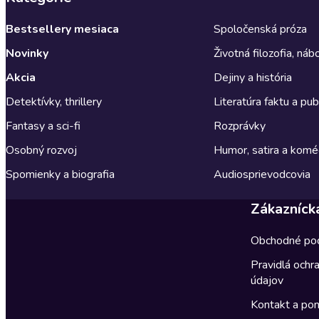
Bestsellery mesiaca
Spoločenská próza
Novinky
Životná filozofia, ná
Akcia
Dejiny a história
Detektívky, thrillery
Literatúra faktu a publ
Fantasy a sci-fi
Rozprávky
Osobný rozvoj
Humor, satira a komé
Spomienky a biografia
Audiosprievodcovia
Zákazníck
Obchodné po
Pravidlá ochr
údajov
Kontakt a po