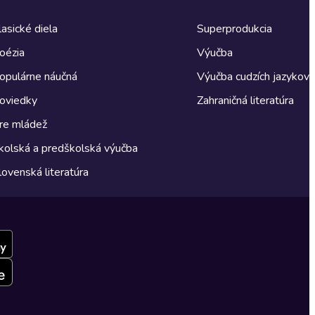
lasické diela
Superprodukcia
oézia
Výučba
opulárne náučná
Výučba cudzích jazykov
oviedky
Zahraničná literatúra
re mládež
kolská a predškolská výučba
lovenská literatúra