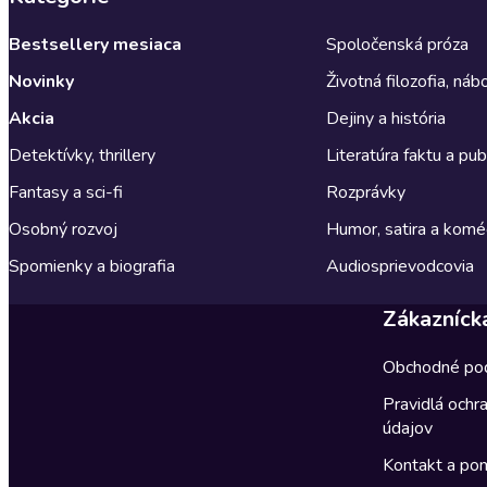
Bestsellery mesiaca
Spoločenská próza
Novinky
Životná filozofia, ná
Akcia
Dejiny a história
Detektívky, thrillery
Literatúra faktu a publ
Fantasy a sci-fi
Rozprávky
Osobný rozvoj
Humor, satira a komé
Spomienky a biografia
Audiosprievodcovia
Zákazníck
Obchodné po
Pravidlá ochr
údajov
Kontakt a po