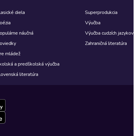
lasické diela
Superprodukcia
oézia
Výučba
opulárne náučná
Výučba cudzích jazykov
oviedky
Zahraničná literatúra
re mládež
kolská a predškolská výučba
lovenská literatúra