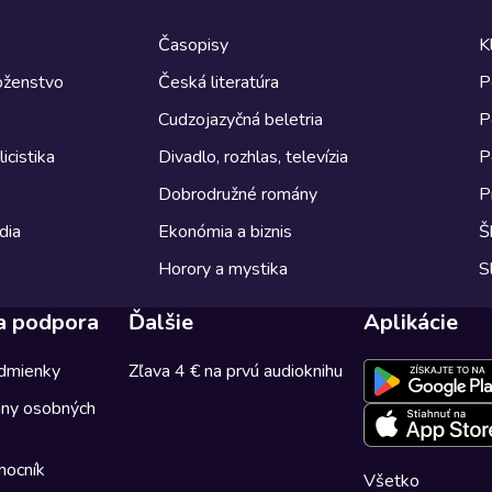
Časopisy
K
boženstvo
Česká literatúra
P
Cudzojazyčná beletria
P
icistika
Divadlo, rozhlas, televízia
P
Dobrodružné romány
P
dia
Ekonómia a biznis
Š
Horory a mystika
S
a podpora
Ďalšie
Aplikácie
dmienky
Zľava 4 € na prvú audioknihu
any osobných
mocník
Všetko