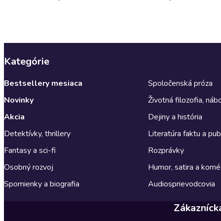
Kategórie
Bestsellery mesiaca
Spoločenská próza
Novinky
Životná filozofia, ná
Akcia
Dejiny a história
Detektívky, thrillery
Literatúra faktu a publ
Fantasy a sci-fi
Rozprávky
Osobný rozvoj
Humor, satira a komé
Spomienky a biografia
Audiosprievodcovia
Zákazníck