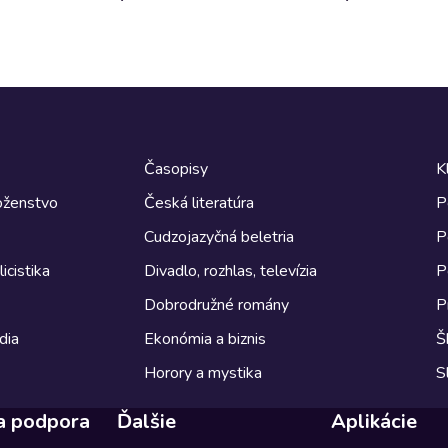
Časopisy
K
boženstvo
Česká literatúra
P
Cudzojazyčná beletria
P
icistika
Divadlo, rozhlas, televízia
P
Dobrodružné romány
P
dia
Ekonómia a biznis
Š
Horory a mystika
S
a podpora
Ďalšie
Aplikácie