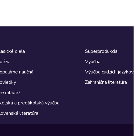
lasické diela
Superprodukcia
oézia
Výučba
opulárne náučná
Výučba cudzích jazykov
oviedky
Zahraničná literatúra
re mládež
kolská a predškolská výučba
lovenská literatúra