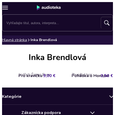
Hlavná stránka
Inka Brendlová
Inka Brendlová
Jindřich Šimon Baar
Zbyněk Ungr
Pro kravičku
9,00 €
Pohádka o Honzovi
3,50 €
Kategórie
Bestsellery mesiaca
Zákaznícka podpora