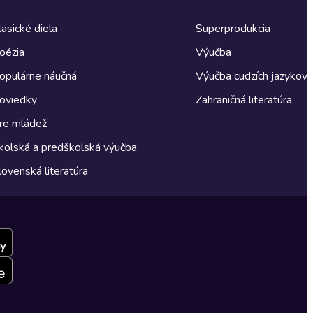
lasické diela
Superprodukcia
oézia
Výučba
opulárne náučná
Výučba cudzích jazykov
oviedky
Zahraničná literatúra
re mládež
kolská a predškolská výučba
lovenská literatúra