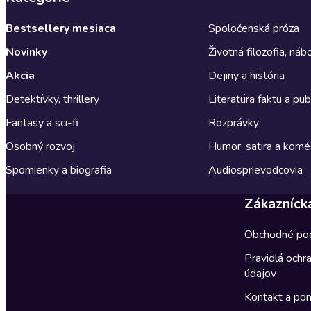
Bestsellery mesiaca
Spoločenská próza
Novinky
Životná filozofia, ná
Akcia
Dejiny a história
Detektívky, thrillery
Literatúra faktu a publ
Fantasy a sci-fi
Rozprávky
Osobný rozvoj
Humor, satira a komé
Spomienky a biografia
Audiosprievodcovia
Zákazníck
Obchodné po
Pravidlá ochr
údajov
Kontakt a po