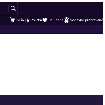
Košík
Polička
Obľúbené
Nedávno prehrávané