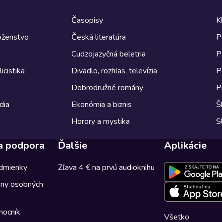
Časopisy
K
boženstvo
Česká literatúra
P
Cudzojazyčná beletria
P
icistika
Divadlo, rozhlas, televízia
P
Dobrodružné romány
P
dia
Ekonómia a biznis
Š
Horory a mystika
S
a podpora
Ďalšie
Aplikácie
dmienky
Zľava 4 € na prvú audioknihu
any osobných
mocník
Všetko