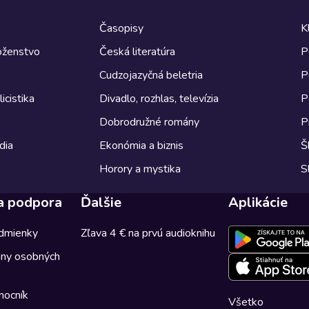
Časopisy
K
boženstvo
Česká literatúra
P
Cudzojazyčná beletria
P
icistika
Divadlo, rozhlas, televízia
P
Dobrodružné romány
P
dia
Ekonómia a biznis
Š
Horory a mystika
S
a podpora
Ďalšie
Aplikácie
dmienky
Zľava 4 € na prvú audioknihu
any osobných
mocník
Všetko