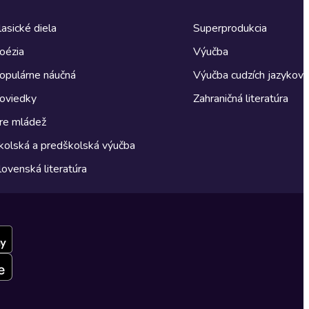
lasické diela
Superprodukcia
oézia
Výučba
opulárne náučná
Výučba cudzích jazykov
oviedky
Zahraničná literatúra
re mládež
kolská a predškolská výučba
lovenská literatúra