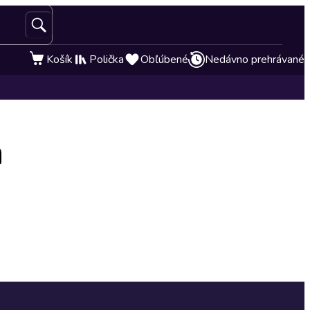
Košík
Polička
Obľúbené
Nedávno prehrávané
á