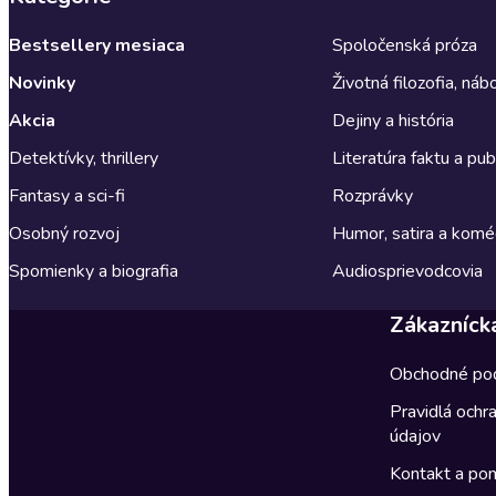
Bestsellery mesiaca
Spoločenská próza
Novinky
Životná filozofia, ná
Akcia
Dejiny a história
Detektívky, thrillery
Literatúra faktu a publ
Fantasy a sci-fi
Rozprávky
Osobný rozvoj
Humor, satira a komé
Spomienky a biografia
Audiosprievodcovia
Zákazníck
Obchodné po
Pravidlá ochr
údajov
Kontakt a po