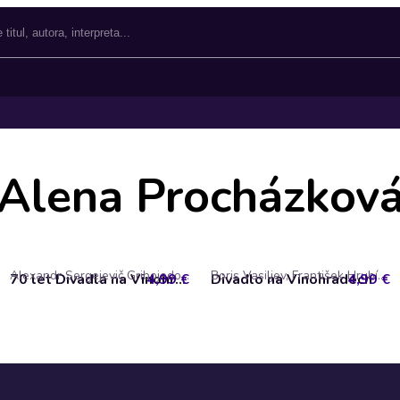
Alena Procházkov
Alexandr Sergejevič Gribojedov, Alexej Konstantinovič Tolstoj, Fjodor Michajlovič Dostojevskij, Henrik Ibsen, Jan Jílek, Jiří Hubač, Maxim Gorkij, William Shakespeare
Boris Vasiljev, František Hrubín, Jean Baptiste Poquelin Moliére, Johann Wolfgang Goethe, Karel Čapek, Maxim Gorkij, Nazim Hikmet, Vladislav Vančura, William Shakespeare
4,99 €
70 let Divadla na Vinohradech
Divadlo na Vinohradech
4,99 €