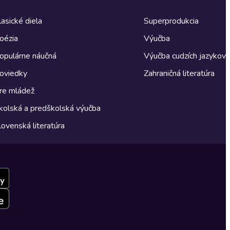
lasické diela
Superprodukcia
oézia
Výučba
opulárne náučná
Výučba cudzích jazykov
oviedky
Zahraničná literatúra
re mládež
kolská a predškolská výučba
lovenská literatúra