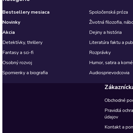
Bestsellery mesiaca
Spoločenská próza
Novinky
Životná filozofia, ná
Akcia
Dejiny a história
Detektívky, thrillery
Literatúra faktu a publ
Fantasy a sci-fi
Rozprávky
Osobný rozvoj
Humor, satira a komé
Spomienky a biografia
Audiosprievodcovia
Zákazníck
Obchodné po
Pravidlá ochr
údajov
Kontakt a po