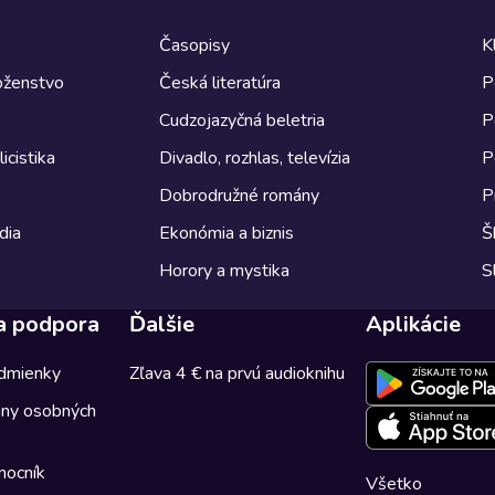
Časopisy
K
boženstvo
Česká literatúra
P
Cudzojazyčná beletria
P
icistika
Divadlo, rozhlas, televízia
P
Dobrodružné romány
P
dia
Ekonómia a biznis
Š
Horory a mystika
S
a podpora
Ďalšie
Aplikácie
dmienky
Zľava 4 € na prvú audioknihu
any osobných
mocník
Všetko