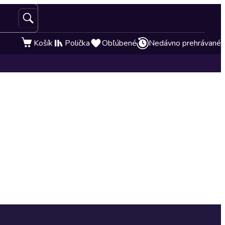
Košík
Polička
Obľúbené
Nedávno prehrávané