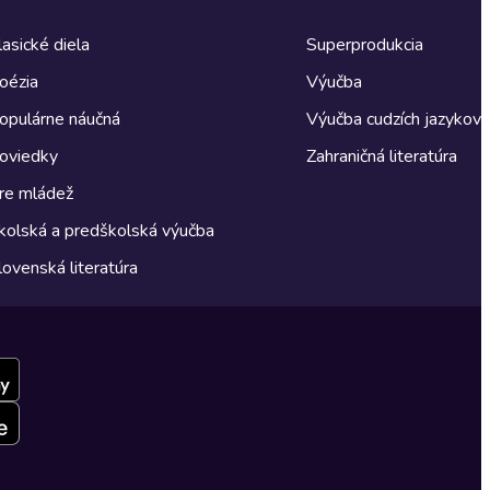
lasické diela
Superprodukcia
oézia
Výučba
opulárne náučná
Výučba cudzích jazykov
oviedky
Zahraničná literatúra
re mládež
kolská a predškolská výučba
lovenská literatúra