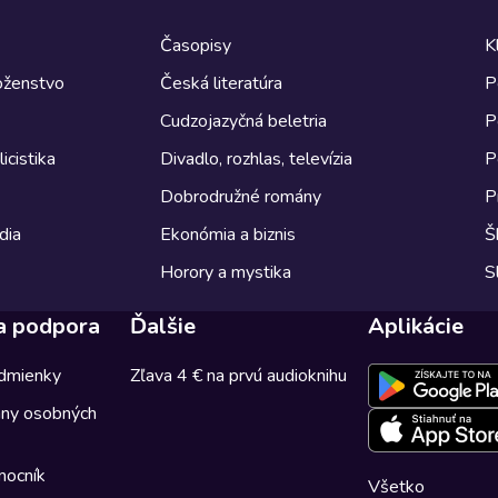
Časopisy
K
boženstvo
Česká literatúra
P
Cudzojazyčná beletria
P
icistika
Divadlo, rozhlas, televízia
P
Dobrodružné romány
P
dia
Ekonómia a biznis
Š
Horory a mystika
S
a podpora
Ďalšie
Aplikácie
dmienky
Zľava 4 € na prvú audioknihu
any osobných
mocník
Všetko