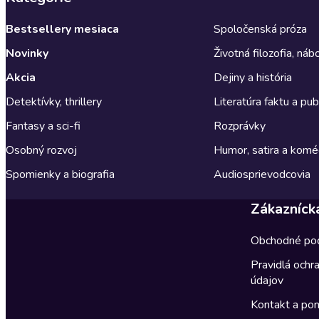
Bestsellery mesiaca
Spoločenská próza
Novinky
Životná filozofia, ná
Akcia
Dejiny a história
Detektívky, thrillery
Literatúra faktu a publ
Fantasy a sci-fi
Rozprávky
Osobný rozvoj
Humor, satira a komé
Spomienky a biografia
Audiosprievodcovia
Zákazníck
Obchodné po
Pravidlá ochr
údajov
Kontakt a po