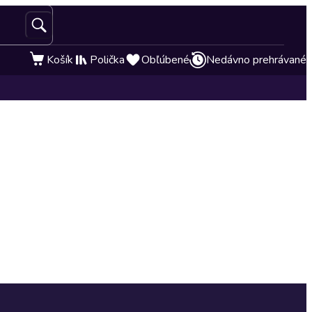
Košík
Polička
Obľúbené
Nedávno prehrávané