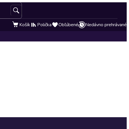
Košík
Polička
Obľúbené
Nedávno prehrávané