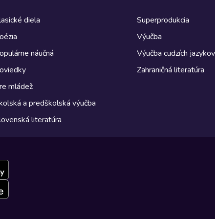
lasické diela
Superprodukcia
oézia
Výučba
opulárne náučná
Výučba cudzích jazykov
oviedky
Zahraničná literatúra
re mládež
kolská a predškolská výučba
lovenská literatúra