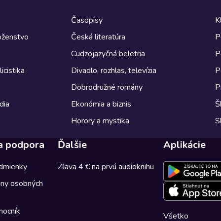
Časopisy
K
boženstvo
Česká literatúra
P
Cudzojazyčná beletria
P
icistika
Divadlo, rozhlas, televízia
P
Dobrodružné romány
P
dia
Ekonómia a biznis
Š
Horory a mystika
S
a podpora
Ďalšie
Aplikácie
dmienky
Zľava 4 € na prvú audioknihu
any osobných
mocník
Všetko