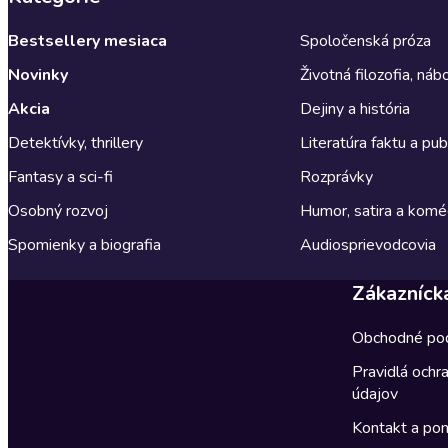
Bestsellery mesiaca
Spoločenská próza
Novinky
Životná filozofia, ná
Akcia
Dejiny a história
Detektívky, thrillery
Literatúra faktu a publ
Fantasy a sci-fi
Rozprávky
Osobný rozvoj
Humor, satira a komé
Spomienky a biografia
Audiosprievodcovia
Zákazníck
Obchodné po
Pravidlá ochr
údajov
Kontakt a po