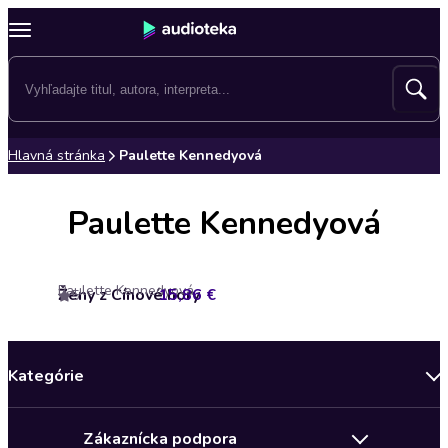
Hlavná stránka
Paulette Kennedyová
Paulette Kennedyová
Paulette Kennedyová
Ženy z Cínové hory
15,86 €
5
Kategórie
Bestsellery mesiaca
Zákaznícka podpora