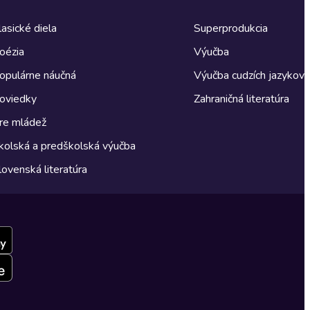
lasické diela
Superprodukcia
oézia
Výučba
opulárne náučná
Výučba cudzích jazykov
oviedky
Zahraničná literatúra
re mládež
kolská a predškolská výučba
lovenská literatúra