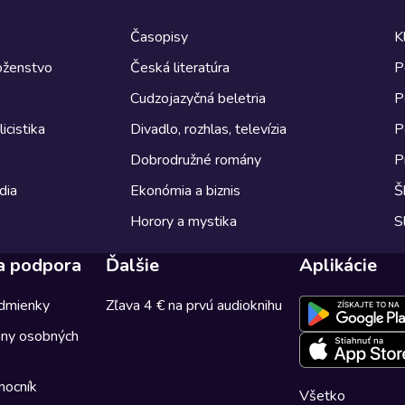
Časopisy
K
boženstvo
Česká literatúra
P
Cudzojazyčná beletria
P
icistika
Divadlo, rozhlas, televízia
P
Dobrodružné romány
P
dia
Ekonómia a biznis
Š
Horory a mystika
S
a podpora
Ďalšie
Aplikácie
dmienky
Zľava 4 € na prvú audioknihu
any osobných
mocník
Všetko