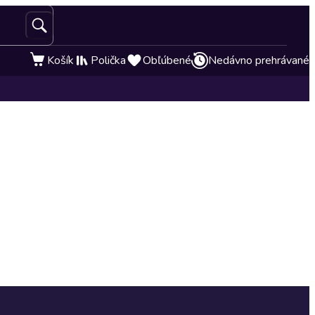
Košík
Polička
Obľúbené
Nedávno prehrávané