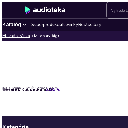
Superprodukcia
Novinky
Bestsellery
Katalóg
Hlavná stránka
Miloslav Jágr
Ilja Kučera, Ludvík Středa, Miloslav Jágr
2,59 €
Veverek Koudelka a další dvě pohádky s Lubomírem Lipským
5
Kategórie