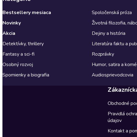
Bestsellery mesiaca
Spoločenská próza
Novinky
Životná filozofia, ná
Akcia
Dejiny a história
Detektívky, thrillery
Literatúra faktu a publ
Fantasy a sci-fi
Rozprávky
Osobný rozvoj
Humor, satira a komé
Spomienky a biografia
Audiosprievodcovia
Zákazníck
Obchodné po
Pravidlá ochr
údajov
Kontakt a po