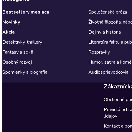
Bestsellery mesiaca
Spoločenská próza
Novinky
Životná filozofia, ná
Akcia
Dejiny a história
Detektívky, thrillery
Literatúra faktu a publ
Fantasy a sci-fi
Rozprávky
Osobný rozvoj
Humor, satira a komé
Spomienky a biografia
Audiosprievodcovia
Zákazníck
Obchodné po
Pravidlá ochr
údajov
Kontakt a po