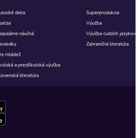
lasické diela
Superprodukcia
oézia
Výučba
opulárne náučná
Výučba cudzích jazykov
oviedky
Zahraničná literatúra
re mládež
kolská a predškolská výučba
lovenská literatúra