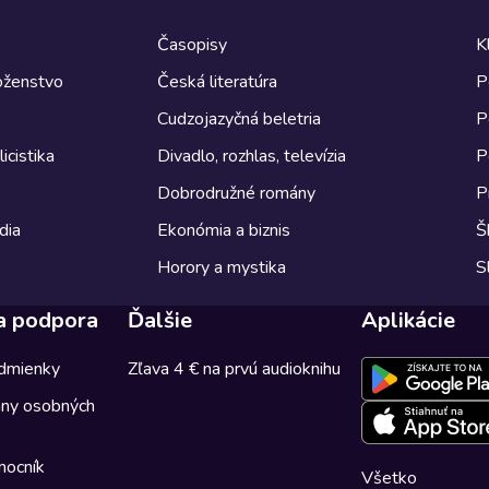
Časopisy
K
boženstvo
Česká literatúra
P
Cudzojazyčná beletria
P
icistika
Divadlo, rozhlas, televízia
P
Dobrodružné romány
P
dia
Ekonómia a biznis
Š
Horory a mystika
S
a podpora
Ďalšie
Aplikácie
dmienky
Zľava 4 € na prvú audioknihu
any osobných
mocník
Všetko