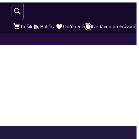
Košík
Polička
Obľúbené
Nedávno prehrávané