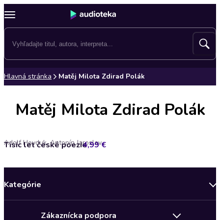
Hlavná stránka
Matěj Milota Zdirad Polák
Matěj Milota Zdirad Polák
Adolf Heyduk, Antonín Jaroslav Puchmajer, Antonín Sova, Božena Němcová, František Branislav, František Halas, František Hrubín, František Ladislav Čelakovský, Jan Čarek, Ján Kollár, Jan Neruda, Jaroslav Seifert, Jaroslav Vrchlický, Jiří Orten, Jiří Wolker, Josef Hora, Josef Kainar, Josef Svatopluk Machar, Josef Václav Sládek, Julius Zeyer, Karel Havlíček Borovský, Karel Hlaváček, Karel Hynek Mácha, Karel Jaromír Erben, Karel Toman, Konstantin Biebl, Marie Pujmanová, Matěj Milota Zdirad Polák, Mikuláš Dačický z Heslova, Otokar Březina, Petr Bezruč, Šimon Lomnický z Budče, Stanislav Kostka Neumann, Svatopluk Čech, Václav Hanka, Václav Thám, Viktor Dyk, Vilém Závada, Vítězslav Hálek, Vítězslav Nezval
Tisíc let české poezie
4,99 €
Kategórie
Bestsellery mesiaca
Zákaznícka podpora