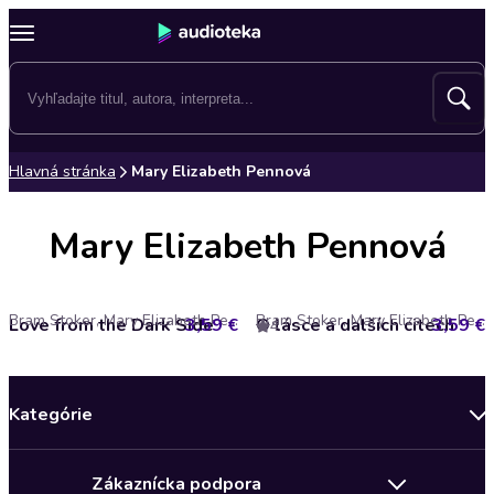
Hlavná stránka
Mary Elizabeth Pennová
Mary Elizabeth Pennová
Bram Stoker, Mary Elizabeth Pennová
Bram Stoker, Mary Elizabeth Pennová
Love from the Dark Side
3,59 €
O lásce a dalších citech
3,59 €
4
Kategórie
Bestsellery mesiaca
Zákaznícka podpora