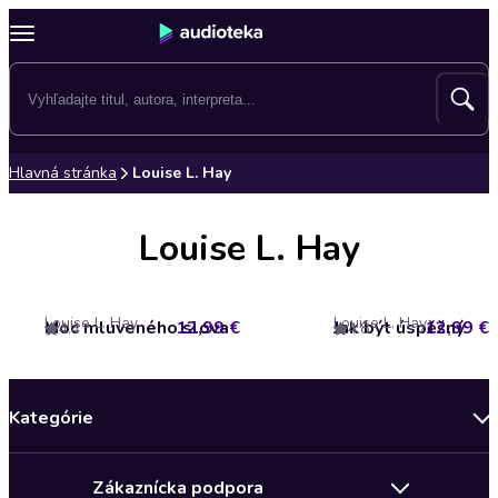
Hlavná stránka
Louise L. Hay
Louise L. Hay
Louise L. Hay
Louise L. Hay
Moc mluveného slova
12,99 €
Jak být úspěšný
12,99 €
4.4
4.8
Kategórie
Bestsellery mesiaca
Zákaznícka podpora