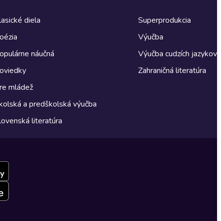
lasické diela
Superprodukcia
oézia
Výučba
opulárne náučná
Výučba cudzích jazykov
oviedky
Zahraničná literatúra
re mládež
kolská a predškolská výučba
lovenská literatúra