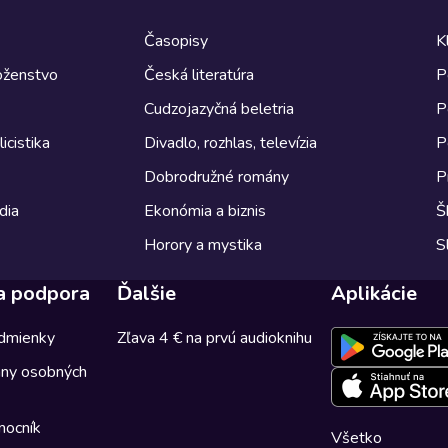
Časopisy
K
boženstvo
Česká literatúra
P
Cudzojazyčná beletria
P
icistika
Divadlo, rozhlas, televízia
P
Dobrodružné romány
P
dia
Ekonómia a biznis
Š
Horory a mystika
S
a podpora
Ďalšie
Aplikácie
dmienky
Zľava 4 € na prvú audioknihu
any osobných
mocník
Všetko