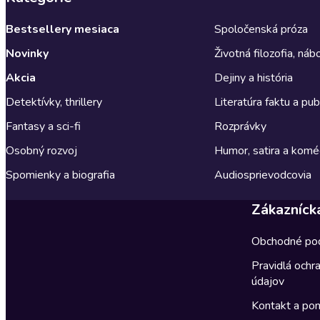
Bestsellery mesiaca
Spoločenská próza
Novinky
Životná filozofia, ná
Akcia
Dejiny a história
Detektívky, thrillery
Literatúra faktu a publ
Fantasy a sci-fi
Rozprávky
Osobný rozvoj
Humor, satira a komé
Spomienky a biografia
Audiosprievodcovia
Zákazníck
Obchodné po
Pravidlá ochr
údajov
Kontakt a po