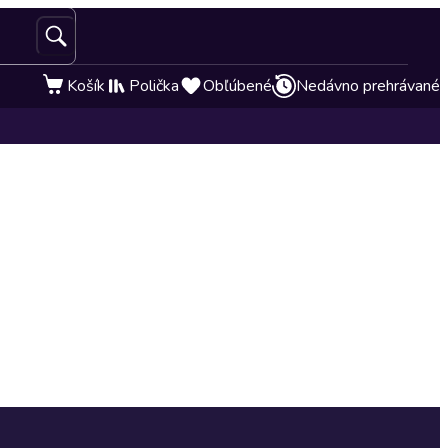
Košík
Polička
Obľúbené
Nedávno prehrávané