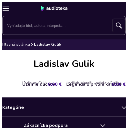
Hlavná stránka
Ladislav Gulik
Ladislav Gulik
Ladislav Gulik
Jindřich Martiš, Ladislav Gulik
Územie duchov
8,00 €
8,00 €
Legenda o prvom kanibalovi
Kategórie
Bestsellery mesiaca
Zákaznícka podpora