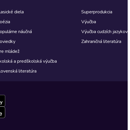
lasické diela
Superprodukcia
oézia
Výučba
opulárne náučná
Výučba cudzích jazykov
oviedky
Zahraničná literatúra
re mládež
kolská a predškolská výučba
lovenská literatúra