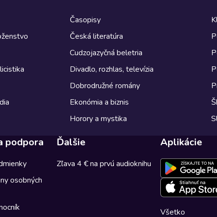
Časopisy
K
boženstvo
Česká literatúra
P
Cudzojazyčná beletria
P
icistika
Divadlo, rozhlas, televízia
P
Dobrodružné romány
P
dia
Ekonómia a biznis
Š
Horory a mystika
S
a podpora
Ďalšie
Aplikácie
dmienky
Zľava 4 € na prvú audioknihu
any osobných
mocník
Všetko