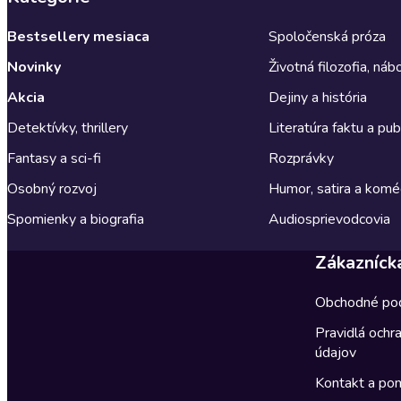
Bestsellery mesiaca
Spoločenská próza
Novinky
Životná filozofia, ná
Akcia
Dejiny a história
Detektívky, thrillery
Literatúra faktu a publ
Fantasy a sci-fi
Rozprávky
Osobný rozvoj
Humor, satira a komé
Spomienky a biografia
Audiosprievodcovia
Zákazníck
Obchodné po
Pravidlá ochr
údajov
Kontakt a po