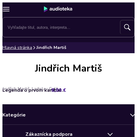
Hlavná stránka
Jindřich Martiš
Jindřich Martiš
Jindřich Martiš, Ladislav Gulik
8,00 €
Legenda o prvom kanibalovi
Kategórie
Bestsellery mesiaca
Zákaznícka podpora