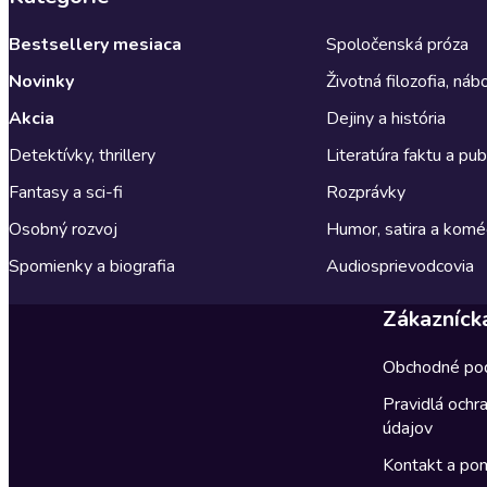
Bestsellery mesiaca
Spoločenská próza
Novinky
Životná filozofia, ná
Akcia
Dejiny a história
Detektívky, thrillery
Literatúra faktu a publ
Fantasy a sci-fi
Rozprávky
Osobný rozvoj
Humor, satira a komé
Spomienky a biografia
Audiosprievodcovia
Zákazníck
Obchodné po
Pravidlá ochr
údajov
Kontakt a po