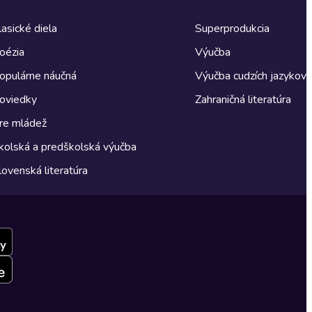
lasické diela
Superprodukcia
oézia
Výučba
opulárne náučná
Výučba cudzích jazykov
oviedky
Zahraničná literatúra
re mládež
kolská a predškolská výučba
lovenská literatúra