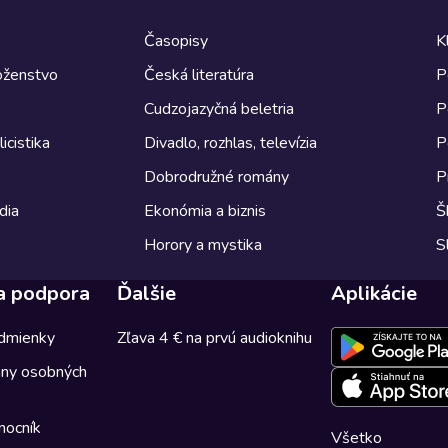
Časopisy
K
boženstvo
Česká literatúra
P
Cudzojazyčná beletria
P
icistika
Divadlo, rozhlas, televízia
P
Dobrodružné romány
P
dia
Ekonómia a biznis
Š
Horory a mystika
S
a podpora
Ďalšie
Aplikácie
dmienky
Zľava 4 € na prvú audioknihu
any osobných
mocník
Všetko