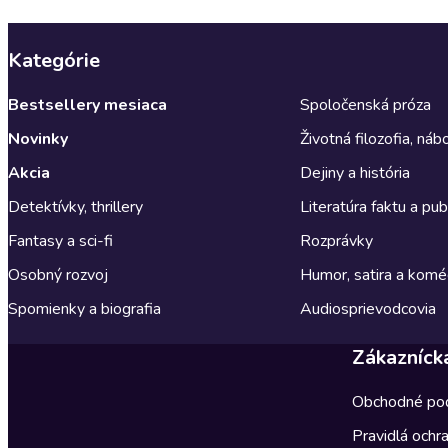
Kategórie
Bestsellery mesiaca
Spoločenská próza
Novinky
Životná filozofia, ná
Akcia
Dejiny a história
Detektívky, thrillery
Literatúra faktu a publ
Fantasy a sci-fi
Rozprávky
Osobný rozvoj
Humor, satira a komé
Spomienky a biografia
Audiosprievodcovia
Zákazníck
Obchodné po
Pravidlá ochr