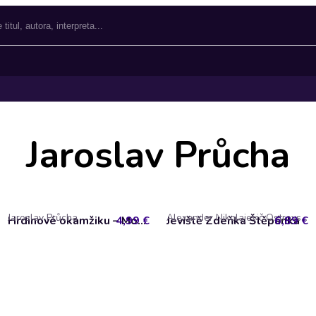
Jaroslav Průcha
Jaroslav Průcha
Alexander Nikolajevič Ostrovskij, Alois Jirásek, Arnošt Dvořák, Edmond Rostand, František Kubka, Friedrich Dürrenmatt, Jan Frank Fischer, Jaroslav Průcha, Jaroslav Vrchlický, Karel Čapek, Maxim Gorkij, Sofokles, William Shakespeare
4,99 €
Hrdinové okamžiku – Monology českých herců a hereček
Jeviště Zdeňka Štěpánka
6,89 €