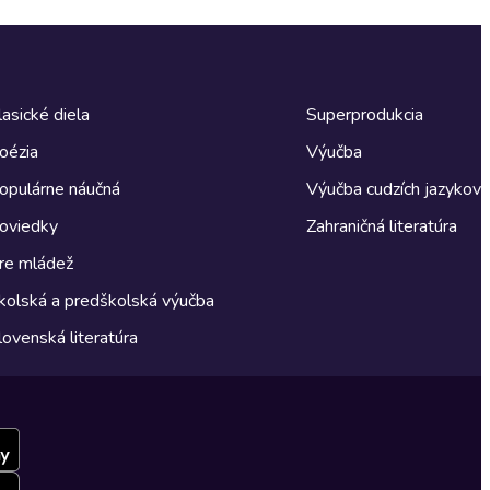
lasické diela
Superprodukcia
oézia
Výučba
opulárne náučná
Výučba cudzích jazykov
oviedky
Zahraničná literatúra
re mládež
kolská a predškolská výučba
lovenská literatúra