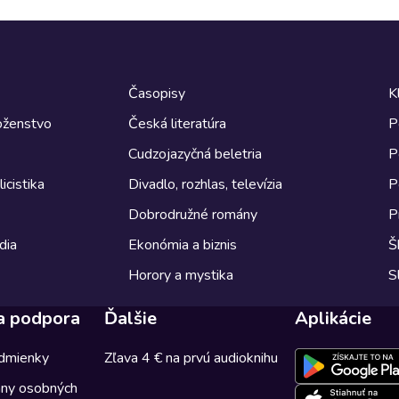
Časopisy
K
boženstvo
Česká literatúra
P
Cudzojazyčná beletria
P
icistika
Divadlo, rozhlas, televízia
P
Dobrodružné romány
P
dia
Ekonómia a biznis
Š
Horory a mystika
S
a podpora
Ďalšie
Aplikácie
dmienky
Zľava 4 € na prvú audioknihu
any osobných