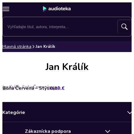
Hlavná stránka
Jan Králík
Jan Králík
Jan Králík, Soňa Červená
9,99 €
Soňa Červená – Stýskání zažehnáno
5
Kategórie
Bestsellery mesiaca
Zákaznícka podpora