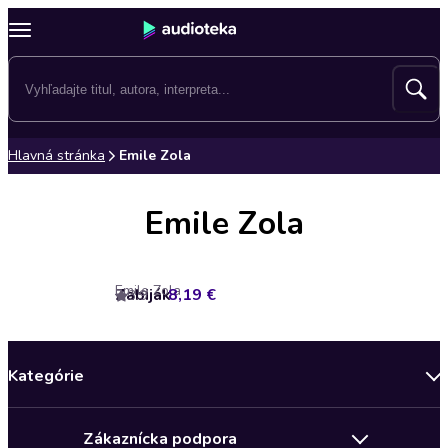
Hlavná stránka
Emile Zola
Emile Zola
Emile Zola
Zabiják
8,19 €
3.9
Kategórie
Bestsellery mesiaca
Zákaznícka podpora