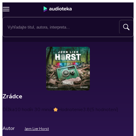
Zrádce
Dĺžka
10 hodín 30 minút
Hodnotenie
3.8
(5 hodnotení)
Autor
Jørn Lier Horst