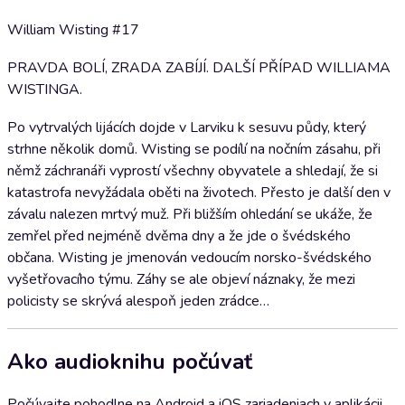
William Wisting #17
PRAVDA BOLÍ, ZRADA ZABÍJÍ. DALŠÍ PŘÍPAD WILLIAMA
WISTINGA.
Po vytrvalých lijácích dojde v Larviku k sesuvu půdy, který
strhne několik domů. Wisting se podílí na nočním zásahu, při
němž záchranáři vyprostí všechny obyvatele a shledají, že si
katastrofa nevyžádala oběti na životech. Přesto je další den v
závalu nalezen mrtvý muž. Při bližším ohledání se ukáže, že
zemřel před nejméně dvěma dny a že jde o švédského
občana. Wisting je jmenován vedoucím norsko-švédského
vyšetřovacího týmu. Záhy se ale objeví náznaky, že mezi
policisty se skrývá alespoň jeden zrádce…
Ako audioknihu počúvať
Počúvajte pohodlne na Android a iOS zariadeniach v aplikácii