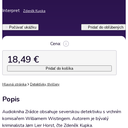
Interpret
Zdeněk Kupka
Počúvať ukážku
Pridať do obľúbených
Cena:
18,49 €
Pridať do košíka
Hlavná stránka
Detektívky, thrillery
Popis
Audiokniha Zrádce obsahuje severskou detektivku s vrchním
komisařem Williamem Wistingem. Autorem je bývalý
kriminalista Jørn Lier Horst, čte Zdeněk Kupka.