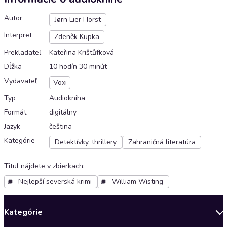
Autor
Jørn Lier Horst
Interpret
Zdeněk Kupka
Prekladateľ
Kateřina Krištůfková
Dĺžka
10 hodín 30 minút
Vydavateľ
Voxi
Typ
Audiokniha
Formát
digitálny
Jazyk
čeština
Kategórie
Detektívky, thrillery
Zahraničná literatúra
Titul nájdete v zbierkach
:
Nejlepší severská krimi
William Wisting
Kategórie