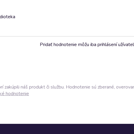
udioteka
Pridať hodnotenie môžu iba prihlásení užívatel
í zakúpili náš produkt či službu. Hodnotenie sú zberané, overova
ké hodnotenie