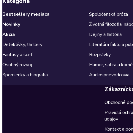
Kategórie
Bestsellery mesiaca
Spoločenská próza
Novinky
Životná filozofia, ná
Akcia
Dejiny a história
Detektívky, thrillery
Literatúra faktu a publ
Fantasy a sci-fi
Rozprávky
Osobný rozvoj
Humor, satira a komé
Spomienky a biografia
Audiosprievodcovia
Zákazníck
Obchodné po
Pravidlá ochr
údajov
Kontakt a po