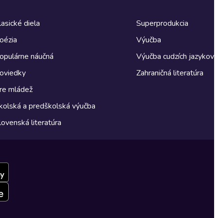
lasické diela
Superprodukcia
oézia
Výučba
opulárne náučná
Výučba cudzích jazykov
oviedky
Zahraničná literatúra
re mládež
kolská a predškolská výučba
lovenská literatúra