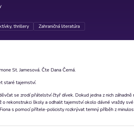
y
tívky, thrillery
Zahraničná literatúra
Simone St. Jamesová. Čte Dana Černá.
et staré tajemství.
ěvčat se zrodí přátelství čtyř dívek. Dokud jedna z nich záhadně 
ž o rekonstrukci školy a odhalit tajemství okolo dávné vraždy své
 Fiona s pomocí přítele-policisty rozkrývat temný příběh z minulo