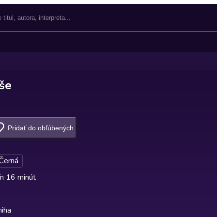
še
Pridať do obľúbených
Černá
n 16 minút
niha