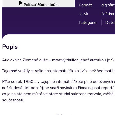
Formát
digitáln
Počúvať
50min. ukážku
Jazyk
čeština
Kategórie
Detek
Popis
Audiokniha Zlomené duše – mrazivý thriller, jehož autorkou je 
Tajemné vraždy, strašidelná internátní škola i více než šedesát l
Píše se rok 1950 a v tajuplné internátní škole plné odložených d
než šedesát let později se snaží novinářka Fiona napsat reportá
co je na stejném místě ve staré studni nalezena mrtvola, začíná
současnosti.