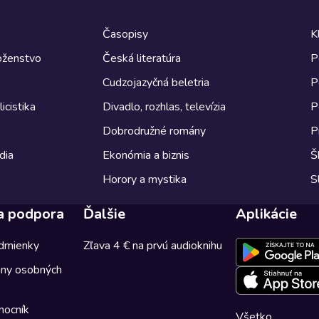
Časopisy
K
boženstvo
Česká literatúra
P
Cudzojazyčná beletria
P
icistika
Divadlo, rozhlas, televízia
P
Dobrodružné romány
P
dia
Ekonómia a biznis
Š
Horory a mystika
S
a podpora
Ďalšie
Aplikácie
dmienky
Zľava 4 € na prvú audioknihu
any osobných
mocník
Všetko