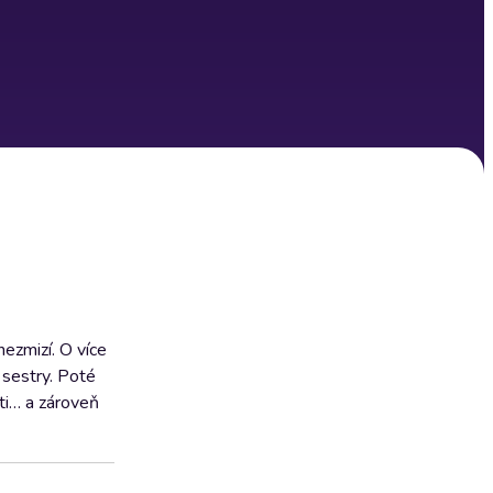
nezmizí. O více
 sestry. Poté
sti… a zároveň