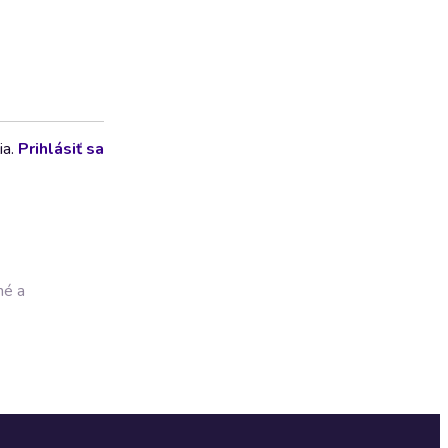
ia.
Prihlásiť sa
né a