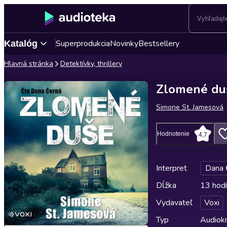
Superprodukcia
Novinky
Bestsellery
Katalóg
Hlavná stránka
Detektívky, thrillery
Zlomené du
Simone St. Jamesová
Hodnotenie
4,7
Interpret
Dana 
Dĺžka
13 hodí
Vydavateľ
Voxi
Typ
Audiok