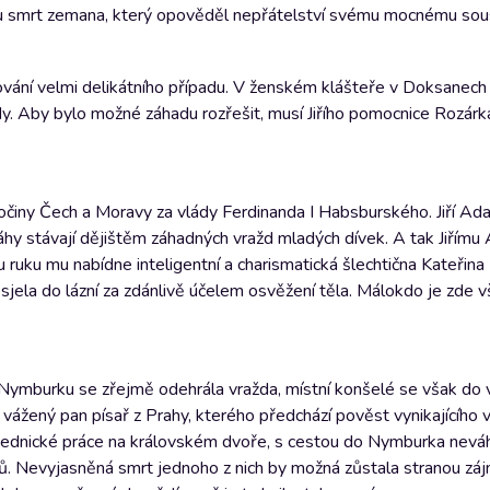
vnou smrt zemana, který opověděl nepřátelství svému mocnému so
ování velmi delikátního případu. V ženském klášteře v Doksanech
ady. Aby bylo možné záhadu rozřešit, musí Jiřího pomocnice Rozár
očiny Čech a Moravy za vlády Ferdinanda I Habsburského. Jiří Adam
 záhy stávají dějištěm záhadných vražd mladých dívek. A tak Jiřím
 ruku mu nabídne inteligentní a charismatická šlechtična Kateřina
 sjela do lázní za zdánlivě účelem osvěžení těla. Málokdo je zde 
 Nymburku se zřejmě odehrála vražda, místní konšelé se však do 
ý vážený pan písař z Prahy, kterého předchází pověst vynikajícího 
úřednické práce na královském dvoře, s cestou do Nymburka neváh
ů. Nevyjasněná smrt jednoho z nich by možná zůstala stranou zá