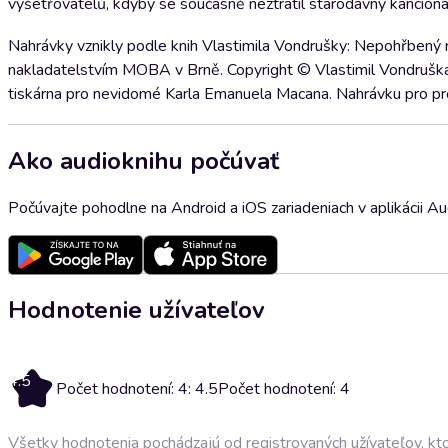
vyšetřovatelů, kdyby se současně neztratil starodávný kancionál.
Nahrávky vznikly podle knih Vlastimila Vondrušky: Nepohřbený ryt
nakladatelstvím MOBA v Brně. Copyright © Vlastimil Vondruška
tiskárna pro nevidomé Karla Emanuela Macana. Nahrávku pro pro
Ako audioknihu počúvať
Počúvajte pohodlne na Android a iOS zariadeniach v aplikácii A
Hodnotenie užívateľov
4.5
Počet hodnotení: 4: 4.5
Počet hodnotení: 4
Všetky hodnotenia pochádzajú od registrovaných užívateľov, ktor