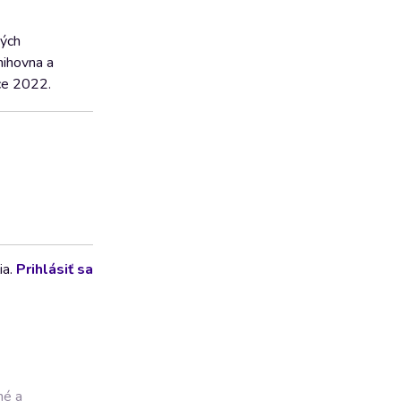
ných
nihovna a
ce 2022.
ia.
Prihlásiť sa
né a