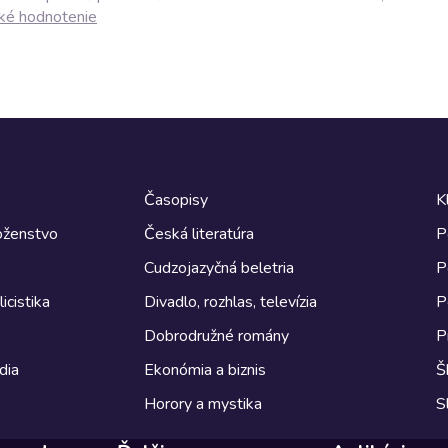
ké hodnotenie
Časopisy
K
boženstvo
Česká literatúra
P
Cudzojazyčná beletria
P
icistika
Divadlo, rozhlas, televízia
P
Dobrodružné romány
P
dia
Ekonómia a biznis
Š
Horory a mystika
S