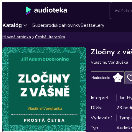
Superprodukcia
Novinky
Bestsellery
Katalóg
Hlavná stránka
Česká literatúra
Zločiny z vá
Vlastimil Vondruška
Hodnotenie
4,5
Interpret
Jan Hy
Dĺžka
23 hodí
Vydavateľ
Tymp
Typ
Audiok