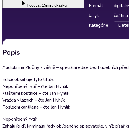
Formát
digitáln
Počúvať
15min. ukážku
Jazyk
čeština
Kategórie
Detek
Popis
Audiokniha Zločiny z vášně – speciální edice bez hudebních před
Edice obsahuje tyto tituly:
Nepohřbený rytíř – čte Jan Hyhlík
Klášterní kostnice – čte Jan Hyhlík
Vražda v lázních – čte Jan Hyhlík
Poslední cantilena – čte Jan Hyhlík
Nepohřbený rytíř
Zahajující díl kriminální řady oblíbeného spisovatele, v níž pís