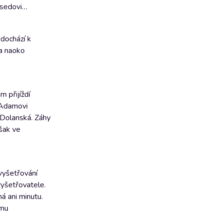
usedovi…
 dochází k
ka naoko
 přijíždí
u Adamovi
 Dolanská. Záhy
však ve
vyšetřování
vyšetřovatele.
á ani minutu.
jmu