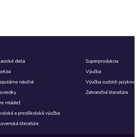
lasické diela
Superprodukcia
oézia
Výučba
opulárne náučná
Výučba cudzích jazykov
oviedky
Zahraničná literatúra
re mládež
kolská a predškolská výučba
lovenská literatúra