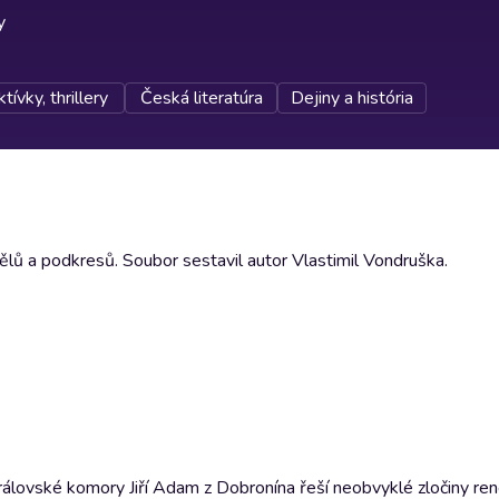
y
tívky, thrillery
Česká literatúra
Dejiny a história
ělů a podkresů. Soubor sestavil autor Vlastimil Vondruška.
ař královské komory Jiří Adam z Dobronína řeší neobvyklé zločiny r