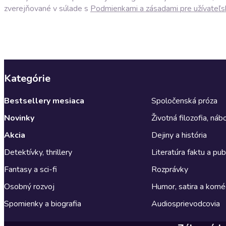
zverejňované v súlade s
Podmienkami a zásadami pre užívateľs
Kategórie
Bestsellery mesiaca
Spoločenská próza
Novinky
Životná filozofia, ná
Akcia
Dejiny a história
Detektívky, thrillery
Literatúra faktu a publ
Fantasy a sci-fi
Rozprávky
Osobný rozvoj
Humor, satira a komé
Spomienky a biografia
Audiosprievodcovia