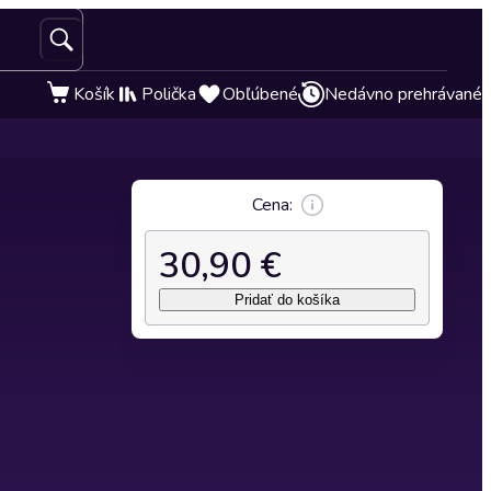
Košík
Polička
Obľúbené
Nedávno prehrávané
Cena:
30,90 €
Pridať do košíka