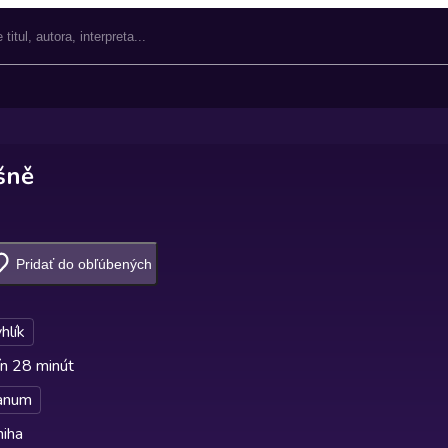
šně
Pridať do obľúbených
hlík
n 28 minút
anum
niha