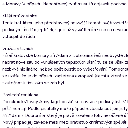
a Moravy. V případu Nepohřbený rytíř musí Jiří objasnit podi
Klášterní kostnice
Tentokrát Jiřímu jeho představený nejvyšší komoří svěří vyšetř
podivným úmrtím jeptišek, s jejichž vysvětlením si nikdo neví r
vstoupit do řádu.
Vražda v lázních
Písař královské komory Jiří Adam z Dobronína řeší neobvyklé zl
nabrat nové síly do vyhlášených teplických lázní, ty se se však
nezbývá nic jiného, než se opět pustit do vyšetřování. Pomocnou
se ukáže, že je do případu zapletena evropská šlechta, která se
skutečnosti tím, kým se zdá být...
Poslední cantilena
Do rukou královny Anny Jagellonské se dostane podivný list. V
příliš nemají. Podle pisatelky může případ rozlousknout jen jist
Jiří Adam z Dobronína, který je právě zavalen stohy nezáživné 
Nový případ jej zavede mezi mezi bratrstvo chrámových zpěvák